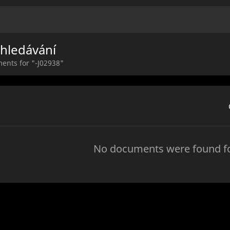
yhledávání
ents for "-J02938"
No documents were found fo