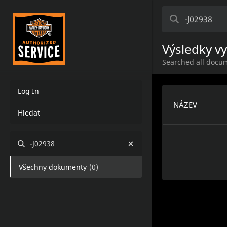
Výsledky v
Searched all docum
Log In
NÁZEV
Hledat
-J02938
Všechny dokumenty
(
0
)