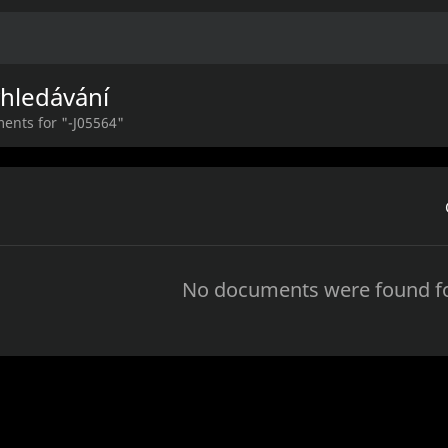
yhledávání
ents for "-J05564"
No documents were found fo