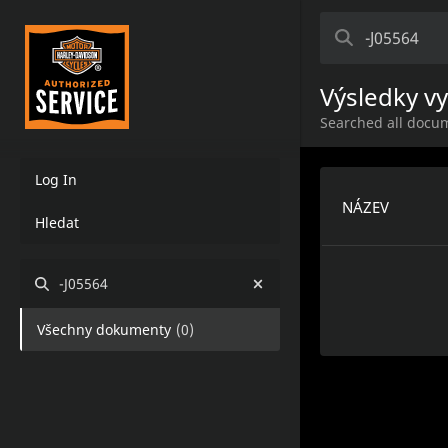
Výsledky v
Searched all docum
Log In
NÁZEV
Hledat
-J05564
Všechny dokumenty
(
0
)