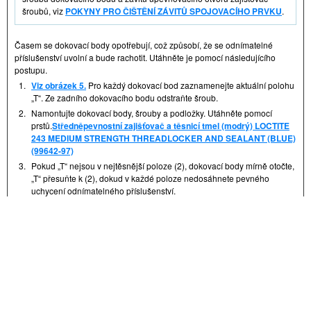
šroubů, viz
POKYNY PRO ČIŠTĚNÍ ZÁVITŮ SPOJOVACÍHO PRVKU
.
Časem se dokovací body opotřebují, což způsobí, že se odnímatelné
příslušenství uvolní a bude rachotit. Utáhněte je pomocí následujícího
postupu.
1.
Viz obrázek 5.
Pro každý dokovací bod zaznamenejte aktuální polohu
„T“. Ze zadního dokovacího bodu odstraňte šroub.
2.
Namontujte dokovací body, šrouby a podložky. Utáhněte pomocí
prstů.
Středněpevnostní zajišťovač a těsnicí tmel (modrý) LOCTITE
243 MEDIUM STRENGTH THREADLOCKER AND SEALANT (BLUE)
(99642-97)
3.
Pokud „T“ nejsou v nejtěsnější poloze (2), dokovací body mírně otočte,
„T“ přesuňte k (2), dokud v každé poloze nedosáhnete pevného
uchycení odnímatelného příslušenství.
4.
Zabezpečte šrouby dokovacích bodů. Utáhněte.
Krouticí moment: 28,5–37 N·m (21–27 ft-lbs)
5.
Pokud jsou „T“ dokovacích bodů v poloze (2):
a. Ze zadních dokovacích bodů odstraňte šroub.
b. Každý dokovací bod otáčejte, dokud se „T“ na opačné straně
nedostane na nejvolnější polohu (1).
c. Namontujte šrouby a podložky. Utáhněte pomocí
prstů.
Středněpevnostní zajišťovač a těsnicí tmel (modrý) LOCTITE
243 MEDIUM STRENGTH THREADLOCKER AND SEALANT (BLUE)