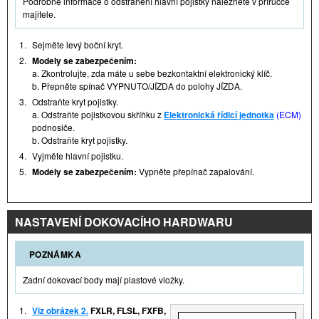
Podrobné informace o odstranění hlavní pojistky naleznete v příručce
majitele.
1.
Sejměte levý boční kryt.
2.
Modely se zabezpečením:
a. Zkontrolujte, zda máte u sebe bezkontaktní elektronický klíč.
b. Přepněte spínač VYPNUTO/JÍZDA do polohy JÍZDA.
3.
Odstraňte kryt pojistky.
a. Odstraňte pojistkovou skříňku z
Elektronická řídicí jednotka
(ECM)
podnosiče.
b. Odstraňte kryt pojistky.
4.
Vyjměte hlavní pojistku.
5.
Modely se zabezpečením:
Vypněte přepínač zapalování.
NASTAVENÍ DOKOVACÍHO HARDWARU
POZNÁMKA
Zadní dokovací body mají plastové vložky.
1.
Viz obrázek 2.
FXLR, FLSL, FXFB,