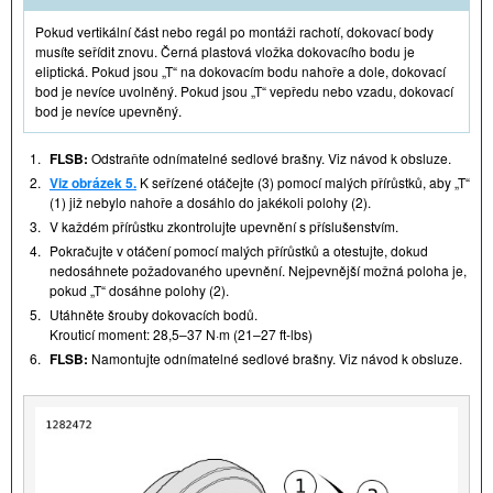
Pokud vertikální část nebo regál po montáži rachotí, dokovací body
musíte seřídit znovu. Černá plastová vložka dokovacího bodu je
eliptická. Pokud jsou „T“ na dokovacím bodu nahoře a dole, dokovací
bod je nevíce uvolněný. Pokud jsou „T“ vepředu nebo vzadu, dokovací
bod je nevíce upevněný.
1.
FLSB:
Odstraňte odnímatelné sedlové brašny. Viz návod k obsluze.
2.
Viz obrázek 5.
K seřízené otáčejte (3) pomocí malých přírůstků, aby „T“
(1) již nebylo nahoře a dosáhlo do jakékoli polohy (2).
3.
V každém přírůstku zkontrolujte upevnění s příslušenstvím.
4.
Pokračujte v otáčení pomocí malých přírůstků a otestujte, dokud
nedosáhnete požadovaného upevnění. Nejpevnější možná poloha je,
pokud „T“ dosáhne polohy (2).
5.
Utáhněte šrouby dokovacích bodů.
Krouticí moment: 28,5–37 N·m (21–27 ft-lbs)
6.
FLSB:
Namontujte odnímatelné sedlové brašny. Viz návod k obsluze.