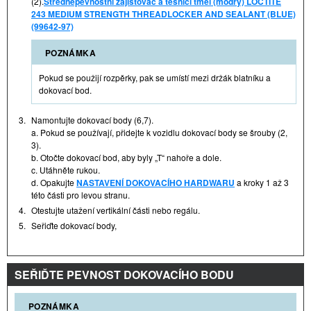
(2).
Středněpevnostní zajišťovač a těsnicí tmel (modrý) LOCTITE
243 MEDIUM STRENGTH THREADLOCKER AND SEALANT (BLUE)
(99642-97)
POZNÁMKA
Pokud se použijí rozpěrky, pak se umístí mezi držák blatníku a
dokovací bod.
3.
Namontujte dokovací body (6,7).
a. Pokud se používají, přidejte k vozidlu dokovací body se šrouby (2,
3).
b. Otočte dokovací bod, aby byly „T“ nahoře a dole.
c. Utáhněte rukou.
d. Opakujte
NASTAVENÍ DOKOVACÍHO HARDWARU
a kroky 1 až 3
této části pro levou stranu.
4.
Otestujte utažení vertikální části nebo regálu.
5.
Seřiďte dokovací body,
SEŘIĎTE PEVNOST DOKOVACÍHO BODU
POZNÁMKA