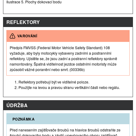
Ilustrace 5. Plochy dokovací bodu
REFLEKTORY
VAROVÁNÍ
Předpis FMVSS (Federal Motor Vehicle Safety Standard) 108
vyžaduje, aby byly motocykly vybaveny zadními a postranními
reflektory. Ujistěte se, že jsou zadní a postranní reflektory správně
namontovány. Špatná viditelnost jezdce ostatními motoristy může
způsobit vážné poranění nebo smrt. (00336b)
Reflektory potřebují být ve viditelné poloze.
Použijte na levou a pravou stranu vertikální části nebo regálu.
ÚDRŽBA
POZNÁMKA
Před nanesením zajišťovače šroubů na hlavice šroubů odstraňte ze
šroubů dokovacího bodu a závitů upevňovacího otvoru zajišťovač