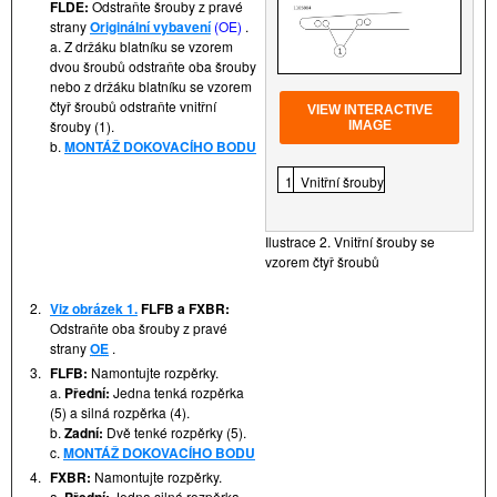
FLDE:
Odstraňte šrouby z pravé
strany
Originální vybavení
(OE)
.
a. Z držáku blatníku se vzorem
dvou šroubů odstraňte oba šrouby
nebo z držáku blatníku se vzorem
čtyř šroubů odstraňte vnitřní
VIEW INTERACTIVE
šrouby (1).
IMAGE
b.
MONTÁŽ DOKOVACÍHO BODU
1
Vnitřní šrouby
Ilustrace 2. Vnitřní šrouby se
vzorem čtyř šroubů
2.
Viz obrázek 1.
FLFB a FXBR:
Odstraňte oba šrouby z pravé
strany
OE
.
3.
FLFB:
Namontujte rozpěrky.
a.
Přední:
Jedna tenká rozpěrka
(5) a silná rozpěrka (4).
b.
Zadní:
Dvě tenké rozpěrky (5).
c.
MONTÁŽ DOKOVACÍHO BODU
4.
FXBR:
Namontujte rozpěrky.
a.
Jedna silná rozpěrka