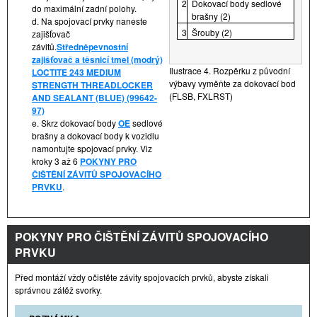
2
Dokovací body sedlové
do maximální zadní polohy.
brašny (2)
d. Na spojovací prvky naneste
3
Šrouby (2)
zajišťovač
závitů.
Středněpevnostní
zajišťovač a těsnicí tmel (modrý)
Ilustrace 4. Rozpěrku z původní
LOCTITE 243 MEDIUM
výbavy vyměňte za dokovací bod
STRENGTH THREADLOCKER
(FLSB, FXLRST)
AND SEALANT (BLUE) (99642-
97)
e. Skrz dokovací body
OE
sedlové
brašny a dokovací body k vozidlu
namontujte spojovací prvky. Viz
kroky 3 až 6
POKYNY PRO
ČIŠTĚNÍ ZÁVITŮ SPOJOVACÍHO
PRVKU
.
POKYNY PRO ČIŠTĚNÍ ZÁVITŮ SPOJOVACÍHO
PRVKU
Před montáží vždy očistěte závity spojovacích prvků, abyste získali
správnou zátěž svorky.