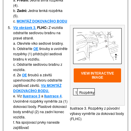
Přední:
(4).
b.
Zadní:
Jedna tenká rozpěrka
(5).
c.
MONTÁŽ DOKOVACÍHO BODU
5.
Viz obrázek 3.
FLHC:
Z vozidla
odstraňte sedlovou brašnu na
pravé straně.
a. Otevřete víko sedlové brašny.
b. Odstraňte
OE
šrouby a uvolněte
rozpěrky (1) přidržující sedlová
brašnu k vozidlu.
c. Odstraňte sedlovou brašnu z
vozidla.
VIEW INTERACTIVE
d. Ze
OE
šroubů a závitů
IMAGE
upevňovacího otvoru odstraňte
zajišťovač závitů.
Viz MONTÁŽ
DOKOVACÍHO BODU.
1
Rozpěrky
e. Viz
Ilustrace 3
a
Ilustrace 4
.
Uvolněné rozpěrky vyměňte za (1)
dokovací body. Plastové dokovací
Ilustrace 3. Rozpěrky z původní
body směřují (2) na zadní konec
výbavy vyměňte za dokovací body
vozidla.
(FLHC)
f. Na spojovací prvky naneste
zajišťovač