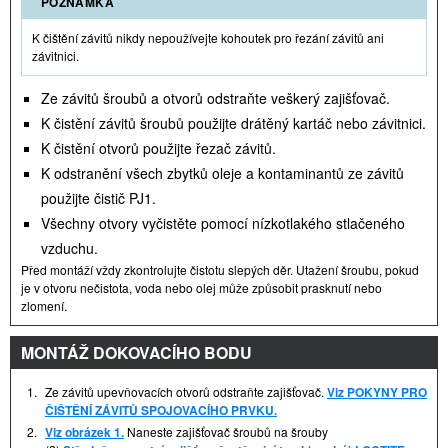
POZNÁMKA
K čištění závitů nikdy nepoužívejte kohoutek pro řezání závitů ani
závitnici.
Ze závitů šroubů a otvorů odstraňte veškerý zajišťovač.
K čistění závitů šroubů použijte drátěný kartáč nebo závitnici.
K čistění otvorů použijte řezač závitů.
K odstranění všech zbytků oleje a kontaminantů ze závitů
použijte čistič PJ1.
Všechny otvory vyčistěte pomocí nízkotlakého stlačeného
vzduchu.
Před montáží vždy zkontrolujte čistotu slepých děr. Utažení šroubu, pokud
je v otvoru nečistota, voda nebo olej může způsobit prasknutí nebo
zlomení.
MONTÁŽ DOKOVACÍHO BODU
1.
Ze závitů upevňovacích otvorů odstraňte zajišťovač.
Viz POKYNY PRO
ČIŠTĚNÍ ZÁVITŮ SPOJOVACÍHO PRVKU.
2.
Viz obrázek 1.
Naneste zajišťovač šroubů na šrouby