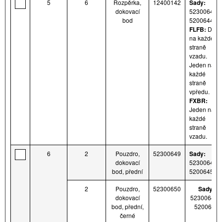
5
6
Rozpěrka,
12400142
Sady:
dokovací
52300643 a
bod
5200644
FLFB:
Dva
na každé
straně
vzadu.
Jeden na
každé
straně
vpředu.
FXBR:
Jeden na
každé
straně
vzadu.
6
2
Pouzdro,
52300649
Sady:
dokovací
52300643 a
bod, přední
5200645
2
Pouzdro,
52300650
Sady:
dokovací
52300644 
bod, přední,
5200646
černé