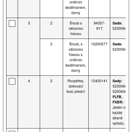
vnitřním
šestihranem,
černý
3
2
Šroub s
94357-
Sada:
válcovou
91T
52300643
hlavou
2
Šroub, s
10200577
Sada:
válcovou
52300644
hlavou s
vnitřním
šestihranem,
černý
4
2
Rozpěrka,
12400141
Sady:
dokovací
52300643 a
bod, přední
5200644
FLFB,
FXBR:
Jeden na
každé
straně
vpředu.