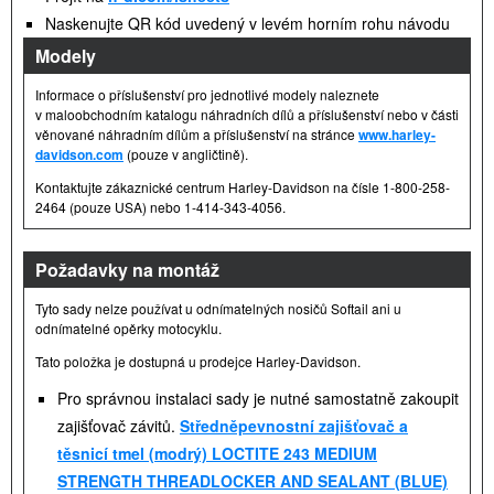
Naskenujte QR kód uvedený v levém horním rohu návodu
Modely
Informace o příslušenství pro jednotlivé modely naleznete
v maloobchodním katalogu náhradních dílů a příslušenství nebo v části
věnované náhradním dílům a příslušenství na stránce
www.harley-
davidson.com
(pouze v angličtině).
Kontaktujte zákaznické centrum Harley-Davidson na čísle 1-800-258-
2464 (pouze USA) nebo 1-414-343-4056.
Požadavky na montáž
Tyto sady nelze používat u odnímatelných nosičů Softail ani u
odnímatelné opěrky motocyklu.
Tato položka je dostupná u prodejce
Harley-Davidson
.
Pro správnou instalaci sady je nutné samostatně zakoupit
zajišťovač závitů.
Středněpevnostní zajišťovač a
těsnicí tmel (modrý) LOCTITE 243 MEDIUM
STRENGTH THREADLOCKER AND SEALANT (BLUE)