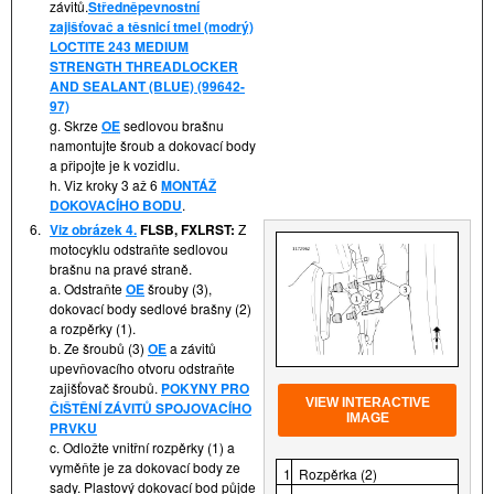
závitů.
Středněpevnostní
zajišťovač a těsnicí tmel (modrý)
LOCTITE 243 MEDIUM
STRENGTH THREADLOCKER
AND SEALANT (BLUE) (99642-
97)
g. Skrze
OE
sedlovou brašnu
namontujte šroub a dokovací body
a připojte je k vozidlu.
h. Viz kroky 3 až 6
MONTÁŽ
DOKOVACÍHO BODU
.
6.
Viz obrázek 4.
FLSB, FXLRST:
Z
motocyklu odstraňte sedlovou
brašnu na pravé straně.
a. Odstraňte
OE
šrouby (3),
dokovací body sedlové brašny (2)
a rozpěrky (1).
b. Ze šroubů (3)
OE
a závitů
upevňovacího otvoru odstraňte
zajišťovač šroubů.
POKYNY PRO
VIEW INTERACTIVE
ČIŠTĚNÍ ZÁVITŮ SPOJOVACÍHO
IMAGE
PRVKU
c. Odložte vnitřní rozpěrky (1) a
vyměňte je za dokovací body ze
1
Rozpěrka (2)
sady. Plastový dokovací bod půjde