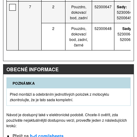
7
2
Pouzdro,
52300647
Sady:
dokovací
52300643 a
bod, zadní
5200645
2
Pouzdro,
52300648
Sady:
dokovací
52300644 
bod, zadní,
5200646
černé
OBECNÉ INFORMACE
POZNÁMKA
Před montáží a odebráním jednotlivých položek z motocyklu
zkontrolujte, že je tato sada kompletní.
Návod je dostupný také v elektronické podobě. Chcete-li ověřit, zda
používáte nejaktuálnější dostupnou verzi, proveďte jeden z následujících
kroků:
Přejít na
h-d.com/isheets