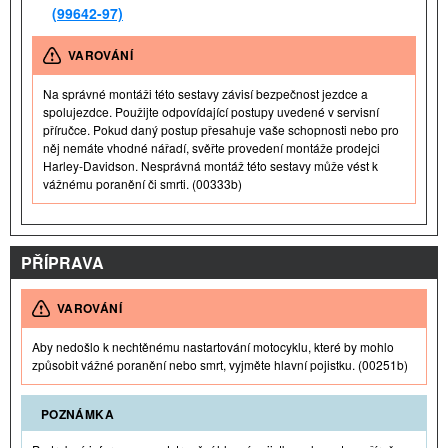
(99642-97)
VAROVÁNÍ
Na správné montáži této sestavy závisí bezpečnost jezdce a
spolujezdce. Použijte odpovídající postupy uvedené v servisní
příručce. Pokud daný postup přesahuje vaše schopnosti nebo pro
něj nemáte vhodné nářadí, svěřte provedení montáže prodejci
Harley-Davidson. Nesprávná montáž této sestavy může vést k
vážnému poranění či smrti. (00333b)
PŘÍPRAVA
VAROVÁNÍ
Aby nedošlo k nechtěnému nastartování motocyklu, které by mohlo
způsobit vážné poranění nebo smrt, vyjměte hlavní pojistku. (00251b)
POZNÁMKA