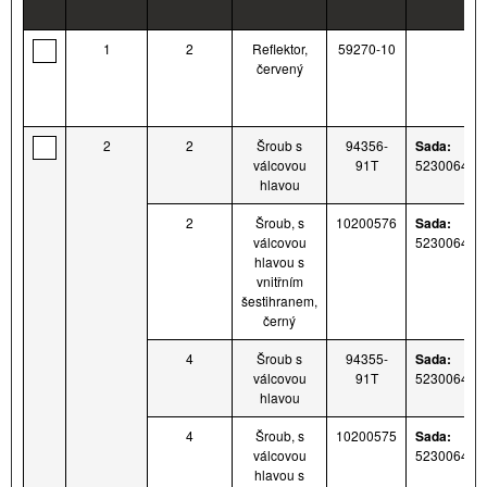
1
2
Reflektor,
59270-10
červený
2
2
Šroub s
94356-
Sada:
válcovou
91T
52300643
hlavou
2
Šroub, s
10200576
Sada:
válcovou
52300644
hlavou s
vnitřním
šestihranem,
černý
4
Šroub s
94355-
Sada:
válcovou
91T
52300645
hlavou
4
Šroub, s
10200575
Sada:
válcovou
52300646
hlavou s