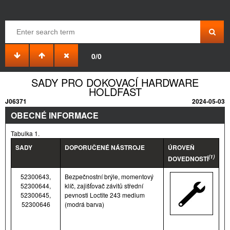
0/0
SADY PRO DOKOVACÍ HARDWARE
HOLDFAST
J06371
2024-05-03
OBECNÉ INFORMACE
Tabulka 1.
SADY
DOPORUČENÉ NÁSTROJE
ÚROVEŇ
(1)
DOVEDNOSTÍ
52300643,
Bezpečnostní brýle, momentový
52300644,
klíč, zajišťovač závitů střední
52300645,
pevnosti Loctite 243 medium
52300646
(modrá barva)