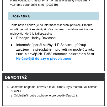
Harley-Davidson. Nesprávná montáž této sestavy může vést k
vážnému poranění či smrti. (00333b)
POZNÁMKA
Tento návod odkazuje na informace v servisní příručce. Pro tuto
montáž je nutná servisní příručka pro tento modelový rok / model
motocyklu, která je k dispozici u:
Prodejce Harley-Davidson.
Informační portál služby H-D Service – přístup
založený na předplatném pro většinu modelů z roku
2001 a novějších. Další informace naleznete v části
Nejčastější dotazy o předplatném
.
DEMONTÁŽ
1.
Odstraňte originální pravou a levou stranu krytu motoru. Viz servisní
příručka.
a. Originální šrouby uschovejte pro pozdější použití.