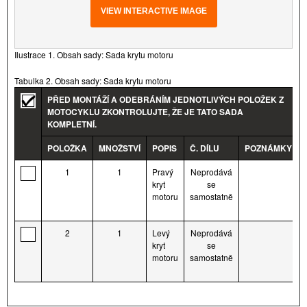
VIEW INTERACTIVE IMAGE
Ilustrace 1. Obsah sady: Sada krytu motoru
Tabulka 2. Obsah sady: Sada krytu motoru
PŘED MONTÁŽÍ A ODEBRÁNÍM JEDNOTLIVÝCH POLOŽEK Z
MOTOCYKLU ZKONTROLUJTE, ŽE JE TATO SADA
KOMPLETNÍ.
POLOŽKA
MNOŽSTVÍ
POPIS
Č. DÍLU
POZNÁMKY
1
1
Pravý
Neprodává
kryt
se
motoru
samostatně
2
1
Levý
Neprodává
kryt
se
motoru
samostatně