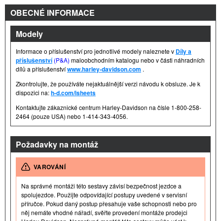
OBECNÉ INFORMACE
Modely
Informace o příslušenství pro jednotlivé modely naleznete v
Díly a
příslušenství
(P&A)
maloobchodním katalogu nebo v části náhradních
dílů a příslušenství
www.harley-davidson.com
.
Zkontrolujte, že používáte nejaktuálnější verzi návodu k obsluze. Je k
dispozici na:
h-d.com/isheets
Kontaktujte zákaznické centrum Harley-Davidson na čísle 1-800-258-
2464 (pouze USA) nebo 1-414-343-4056.
Požadavky na montáž
VAROVÁNÍ
Na správné montáži této sestavy závisí bezpečnost jezdce a
spolujezdce. Použijte odpovídající postupy uvedené v servisní
příručce. Pokud daný postup přesahuje vaše schopnosti nebo pro
něj nemáte vhodné nářadí, svěřte provedení montáže prodejci