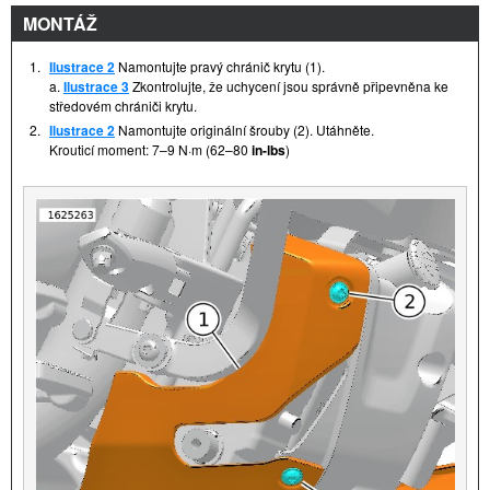
MONTÁŽ
1.
Ilustrace 2
Namontujte pravý chránič krytu (1).
a.
Ilustrace 3
Zkontrolujte, že uchycení jsou správně připevněna ke
středovém chrániči krytu.
2.
Ilustrace 2
Namontujte originální šrouby (2). Utáhněte.
Krouticí moment: 7–9 N·m (62–80
in-lbs
)