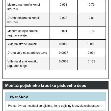
Mezera na horním konci
0.031
0.79
kroužku
Druhá mezera na konci
0.032
0.81
kroužku
Mezera kolejce kroužku
0.031
0.79
regulace oleje
Vůle na straně kroužku
0.0035
0.089
Druhá vůle na straně kroužku
0.0037
0.094
Vůle na straně kroužku
0.0068
0.173
regulace oleje
Montáž pojistného kroužku pístového čepu
POZNÁMKA
Pro správnou instalaci se ujistěte, že je pojistný kroužek zcela usazen.