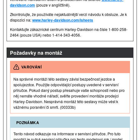
davidson.com
(pouze v angličtině).
Zkontrolujte, že používáte nejaktuálnější verzi návodu k obsluze. Je k
dispozici na:
www.harley-davidson.com/isheets
Kontaktujte zákaznické centrum Harley-Davidson na čísle 1-800-258-
2464 (pouze USA) nebo 1-414-343-4056.
Požadavky na montáž
VAROVÁNÍ
Na správné montáži této sestavy závisí bezpečnost jezdce a
spolujezdce. Použijte odpovídající postupy uvedené v servisní
příručce. Pokud daný postup přesahuje vaše schopnosti nebo pro
něj nemáte vhodné nářadí, svěřte provedení montáže prodejci
Harley-Davidson. Nesprávná montáž této sestavy může vést k
vážnému poranění či smrti. (00333b)
POZNÁMKA
Tento návod odkazuje na informace v servisní příručce. Pro tuto
montáž je nutná servisní příručka pro tento modelový rok / model