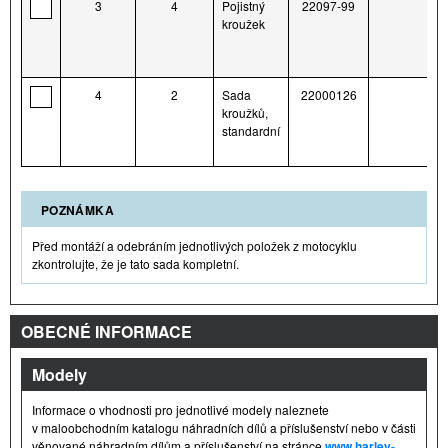
3
4
Pojistný
22097-99
kroužek
4
2
Sada
22000126
kroužků,
standardní
POZNÁMKA
Před montáží a odebráním jednotlivých položek z motocyklu
zkontrolujte, že je tato sada kompletní.
OBECNÉ INFORMACE
Modely
Informace o vhodnosti pro jednotlivé modely naleznete
v maloobchodním katalogu náhradních dílů a příslušenství nebo v části
věnované náhradním dílům a příslušenství na stránce
www.harley-