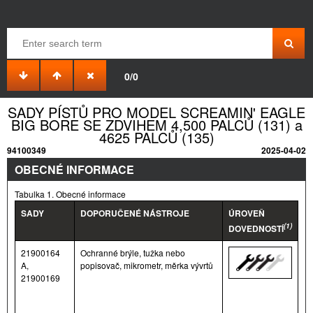
0/0
SADY PÍSTŮ PRO MODEL SCREAMIN' EAGLE
BIG BORE SE ZDVIHEM 4,500 PALCŮ (131) a
4625 PALCŮ (135)
94100349
2025-04-02
OBECNÉ INFORMACE
Tabulka 1. Obecné informace
SADY
DOPORUČENÉ NÁSTROJE
ÚROVEŇ
(1)
DOVEDNOSTÍ
21900164
Ochranné brýle, tužka nebo
A,
popisovač, mikrometr, měrka vývrtů
21900169