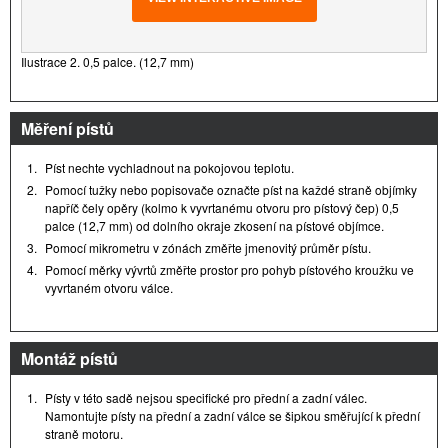
Ilustrace 2. 0,5 palce. (12,7 mm)
Měření pístů
1.
Píst nechte vychladnout na pokojovou teplotu.
2.
Pomocí tužky nebo popisovače označte píst na každé straně objímky
napříč čely opěry (kolmo k vyvrtanému otvoru pro pístový čep) 0,5
palce (12,7 mm) od dolního okraje zkosení na pístové objímce.
3.
Pomocí mikrometru v zónách změřte jmenovitý průměr pístu.
4.
Pomocí měrky vývrtů změřte prostor pro pohyb pístového kroužku ve
vyvrtaném otvoru válce.
Montáž pístů
1.
Písty v této sadě nejsou specifické pro přední a zadní válec.
Namontujte písty na přední a zadní válce se šipkou směřující k přední
straně motoru.