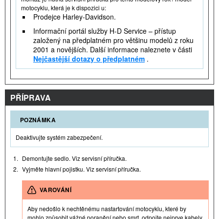
motocyklu, která je k dispozici u:
Prodejce Harley-Davidson.
Informační portál služby H-D Service – přístup
založený na předplatném pro většinu modelů z roku
2001 a novějších. Další informace naleznete v části
Nejčastější dotazy o předplatném
.
PŘÍPRAVA
POZNÁMKA
Deaktivujte systém zabezpečení.
1.
Demontujte sedlo. Viz servisní příručka.
2.
Vyjměte hlavní pojistku. Viz servisní příručka.
VAROVÁNÍ
Aby nedošlo k nechtěnému nastartování motocyklu, které by
mohlo způsobit vážné poranění nebo smrt, odpojte nejprve kabely