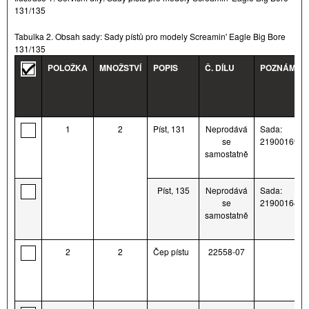
131/135
Tabulka 2. Obsah sady: Sady pístů pro modely Screamin' Eagle Big Bore
131/135
POLOŽKA
MNOŽSTVÍ
POPIS
Č. DÍLU
POZNÁMKY
1
2
Píst, 131
Neprodává
Sada:
se
21900169
samostatně
Píst, 135
Neprodává
Sada:
se
21900164A
samostatně
2
2
Čep pístu
22558-07