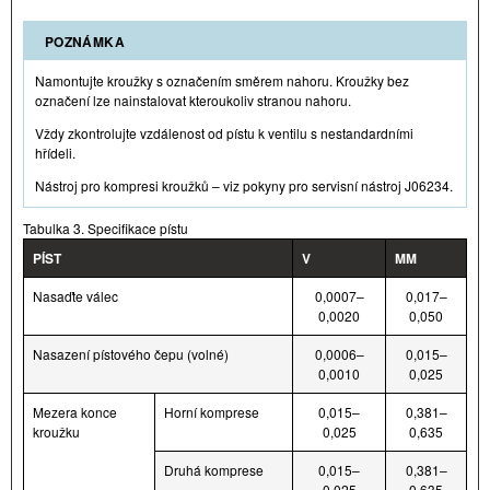
POZNÁMKA
Namontujte kroužky s označením směrem nahoru. Kroužky bez
označení lze nainstalovat kteroukoliv stranou nahoru.
Vždy zkontrolujte vzdálenost od pístu k ventilu s nestandardními
hřídeli.
Nástroj pro kompresi kroužků – viz pokyny pro servisní nástroj J06234.
Tabulka 3. Specifikace pístu
PÍST
V
MM
Nasaďte válec
0,0007–
0,017–
0,0020
0,050
Nasazení pístového čepu (volné)
0,0006–
0,015–
0,0010
0,025
Mezera konce
Horní komprese
0,015–
0,381–
kroužku
0,025
0,635
Druhá komprese
0,015–
0,381–
0,025
0,635