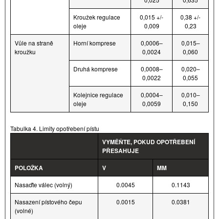
Kroužek regulace
0,015 +/-
0,38 +/-
oleje
0,009
0,23
Vůle na straně
Horní komprese
0,0006–
0,015–
kroužku
0,0024
0,060
Druhá komprese
0,0008–
0,020–
0,0022
0,055
Kolejnice regulace
0,0004–
0,010–
oleje
0,0059
0,150
Tabulka 4. Limity opotřebení pístu
VYMĚŇTE, POKUD OPOTŘEBENÍ
PŘESAHUJE
POLOŽKA
V
MM
Nasaďte válec (volný)
0.0045
0.1143
Nasazení pístového čepu
0.0015
0.0381
(volné)