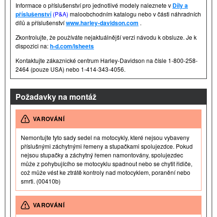
Informace o příslušenství pro jednotlivé modely naleznete v
Díly a
příslušenství
(P&A)
maloobchodním katalogu nebo v části náhradních
dílů a příslušenství
www.harley-davidson.com
.
Zkontrolujte, že používáte nejaktuálnější verzi návodu k obsluze. Je k
dispozici na:
h-d.com/isheets
Kontaktujte zákaznické centrum Harley-Davidson na čísle 1-800-258-
2464 (pouze USA) nebo 1-414-343-4056.
Požadavky na montáž
VAROVÁNÍ
Nemontujte tyto sady sedel na motocykly, které nejsou vybaveny
příslušnými záchytnými řemeny a stupačkami spolujezdce. Pokud
nejsou stupačky a záchytný řemen namontovány, spolujezdec
může z pohybujícího se motocyklu spadnout nebo se chytit řidiče,
což může vést ke ztrátě kontroly nad motocyklem, poranění nebo
smrti. (00410b)
VAROVÁNÍ