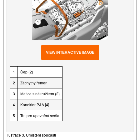
VIEW INTERACTIVE IMAGE
1
Čep (2)
2
Záchytný řemen
3
Matice s nákružkem (2)
4
Konektor P&A [4]
5
Trn pro upevnění sedla
Ilustrace 3. Umístění součástí