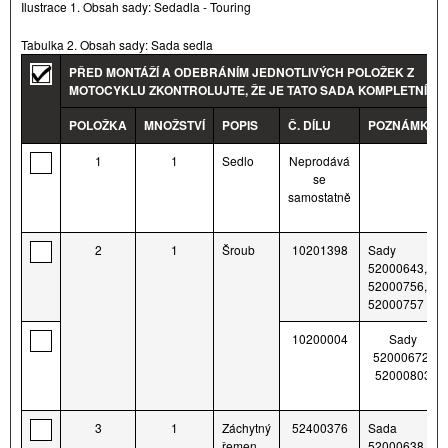
Ilustrace 1. Obsah sady: Sedadla - Touring
Tabulka 2. Obsah sady: Sada sedla
PŘED MONTÁŽÍ A ODEBRÁNÍM JEDNOTLIVÝCH POLOŽEK Z
MOTOCYKLU ZKONTROLUJTE, ŽE JE TATO SADA KOMPLETNÍ.
POLOŽKA
MNOŽSTVÍ
POPIS
Č. DÍLU
POZNÁMKY
1
1
Sedlo
Neprodává
se
samostatně
2
1
Šroub
10201398
Sady
52000643,
52000756,
52000757
10200004
Sady
52000672,
52000803
3
1
Záchytný
52400376
Sada
řemen
52000638