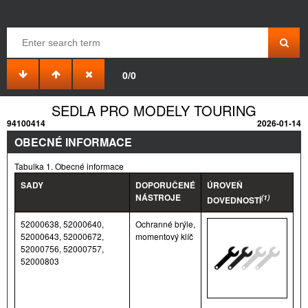
0/0
SEDLA PRO MODELY TOURING
94100414
2026-01-14
OBECNÉ INFORMACE
Tabulka 1. Obecné informace
SADY
DOPORUČENÉ
ÚROVEŇ
NÁSTROJE
(1)
DOVEDNOSTÍ
52000638, 52000640,
Ochranné brýle,
52000643, 52000672,
momentový klíč
52000756, 52000757,
52000803