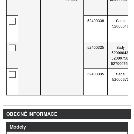
52400338
Sada
52000640
52400325
Sady
52000643,
52000756,
527000757
52400335
Sada
52000672
OBECNÉ INFORMACE
Modely