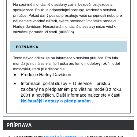
Na správné montáži této sestavy závisí bezpečnost jezdce a
spolujezdce. Použijte odpovídající postupy uvedené v servisní
příručce. Pokud daný postup přesahuje vaše schopnosti nebo pro
něj nemáte vhodné nářadí, svěřte provedení montáže prodejci
Harley-Davidson. Nesprávná montáž této sestavy může vést k
vážnému poranění či smrti. (00333b)
POZNÁMKA
Tento návod odkazuje na informace v servisní příručce. Pro tuto
montáž je nutná servisní příručka pro tento modelový rok / model
motocyklu, která je k dispozici u:
Prodejce Harley-Davidson.
Informační portál služby H-D Service – přístup
založený na předplatném pro většinu modelů z roku
2001 a novějších. Další informace naleznete v části
Nejčastější dotazy o předplatném
.
PŘÍPRAVA
1.
Odmontujte sedlo
(OE)
a záchytný řemen. Viz