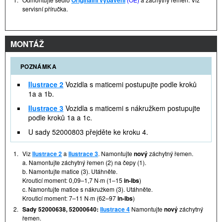
Originální vybavení
servisní příručka.
MONTÁŽ
POZNÁMKA
Ilustrace 2
Vozidla s maticemi postupujte podle kroků
1a a 1b.
Ilustrace 3
Vozidla s maticemi s nákružkem postupujte
podle kroků 1a a 1c.
U sady 52000803 přejděte ke kroku 4.
1.
Viz
Ilustrace 2
a
Ilustrace 3
. Namontujte
nový
záchytný řemen.
a. Namontujte záchytný řemen (2) na čepy (1).
b. Namontujte matice (3). Utáhněte.
Krouticí moment: 0,09–1,7 N·m (1–15
in-lbs
)
c. Namontujte matice s nákružkem (3). Utáhněte.
Krouticí moment: 7–11 N·m (62–97
in-lbs
)
2.
Sady 52000638, 52000640:
Ilustrace 4
Namontujte
nový
záchytný
řemen.