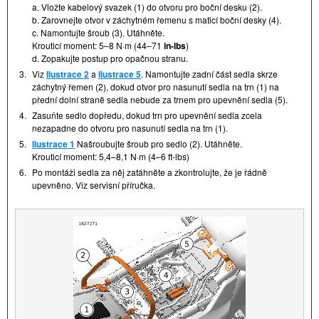
a. Vložte kabelový svazek (1) do otvoru pro boční desku (2).
b. Zarovnejte otvor v záchytném řemenu s maticí boční desky (4).
c. Namontujte šroub (3). Utáhněte.
Krouticí moment: 5–8 N·m (44–71
in-lbs
)
d. Zopakujte postup pro opačnou stranu.
3.
Viz
Ilustrace 2
a
Ilustrace 5
. Namontujte zadní část sedla skrze
záchytný řemen (2), dokud otvor pro nasunutí sedla na trn (1) na
přední dolní straně sedla nebude za trnem pro upevnění sedla (5).
4.
Zasuňte sedlo dopředu, dokud trn pro upevnění sedla zcela
nezapadne do otvoru pro nasunutí sedla na trn (1).
5.
Ilustrace 1
Našroubujte šroub pro sedlo (2). Utáhněte.
Krouticí moment: 5,4–8,1 N·m (4–6 ft-lbs)
6.
Po montáži sedla za něj zatáhněte a zkontrolujte, že je řádně
upevněno. Viz servisní příručka.