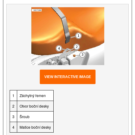
VIEW INTERACTIVE IMAGE
1
Záchytný řemen
2
Otvor boční desky
3
Šroub
4
Matice boční desky