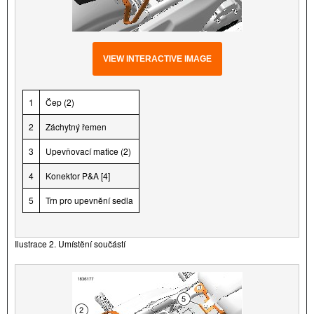
VIEW INTERACTIVE IMAGE
1
Čep (2)
2
Záchytný řemen
3
Upevňovací matice (2)
4
Konektor P&A [4]
5
Trn pro upevnění sedla
Ilustrace 2. Umístění součástí