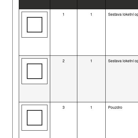
1
1
Sestava loketní o
2
1
Sestava loketní o
3
1
Pouzdro