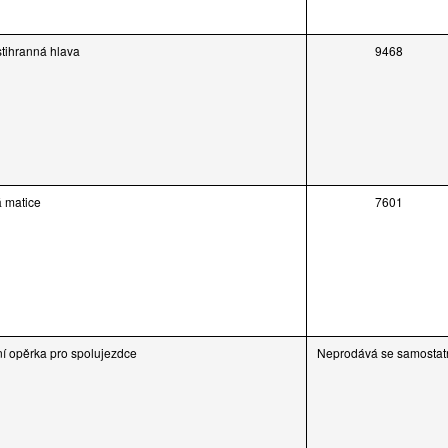
stihranná hlava
9468
á matice
7601
tní opěrka pro spolujezdce
Neprodává se samostat