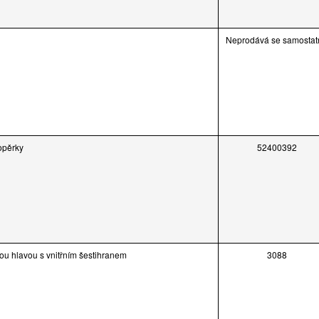
Neprodává se samostat
opěrky
52400392
ou hlavou s vnitřním šestihranem
3088