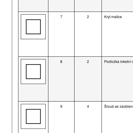
7
2
Kryt matice
8
2
Podložka loketní 
9
4
Šroub se zaoblen