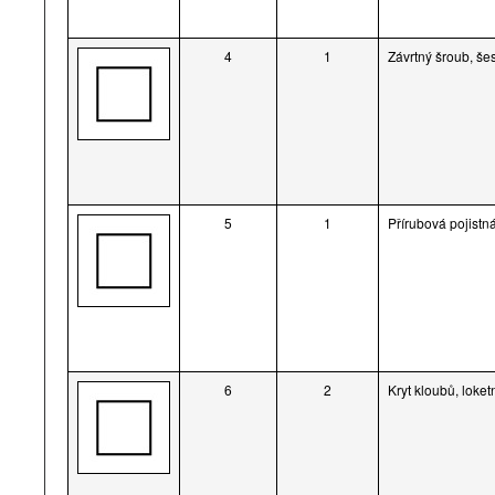
4
1
Závrtný šroub, še
5
1
Přírubová pojistn
6
2
Kryt kloubů, loke