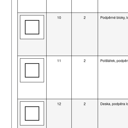
10
2
Podpěrné bloky, l
11
2
Polštářek, podpěr
12
2
Deska, podpěra l