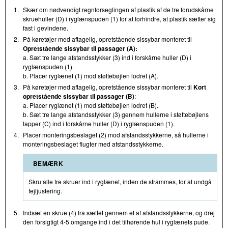
1.
Skær om nødvendigt regnforseglingen af plastik af de tre forudskårne
skruehuller (D) i ryglænspuden (1) for at forhindre, at plastik sætter sig
fast i gevindene.
2.
På køretøjer med aftagelig, opretstående sissybar monteret til
Opretstående sissybar til passager (A):
a. Sæt tre lange afstandsstykker (3) ind i forskårne huller (D) i
ryglænspuden (1).
b. Placer ryglænet (1) mod støttebøjlen lodret (A).
3.
På køretøjer med aftagelig, opretstående sissybar monteret til
Kort
opretstående sissybar til passager (B)
:
a. Placer ryglænet (1) mod støttebøjlen lodret (B).
b. Sæt tre lange afstandsstykker (3) gennem hullerne i støttebøjlens
tapper (C) ind i forskårne huller (D) i ryglænspuden (1).
4.
Placer monteringsbeslaget (2) mod afstandsstykkerne, så hullerne i
monteringsbeslaget flugter med afstandsstykkerne.
BEMÆRK
Skru alle tre skruer ind i ryglænet, inden de strammes, for at undgå
fejljustering.
5.
Indsæt en skrue (4) fra sættet gennem et af afstandsstykkerne, og drej
den forsigtigt 4-5 omgange ind i det tilhørende hul i ryglænets pude.