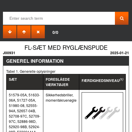
0/0
FL-SÆT MED RYGLÆNSPUDE
J00931
2025-01-21
GENEREL INFORMATION
Tabel 1. Generelle oplysninger
SÆT
FORESLÅEDE
(1)
FÆRDIGHEDSNIVEAU
VÆRKTØJER
51579-05A, 51633-
Sikkerhedsbriller,
06A, 51727-05A,
momentskruenøgle
51980-08, 52555-
94A, 52657-04B,
52708-97C, 52709-
97C, 52886-98D,
52920-98B, 52924-
98B, 52300141A,