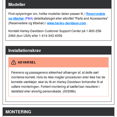
Modeller
Find oplysninger om, hvilke modeller delen passer til, i
Reservedele
og tilbehør
(P&A)
detailkataloget eller afsnittet "Parts and Accessories"
(Reservedele og tilbehør) i
www.harley-davidson.com
.
Kontakt Harley-Davidson Customer Support Center på 1-800-258-
2464 (kun USA) eller 1-414-343-4056.
Installationskrav
ADVARSEL
Førerens og passagerens sikkerhed afhænger af, at dette sæt
monteres korrekt. Hvis du ikke magter proceduren eller ikke har de
korrekte værktøjer, skal du få en Harley-Davidson forhandler til at
udføre monteringen. Forkert montering af sættet kan resultere i
dødsfald eller alvorlig personskade. (00308b)
MONTERING