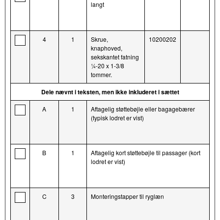
langt
4
1
Skrue,
10200202
knaphoved,
sekskantet fatning
¼-20 x 1-3/8
tommer.
Dele nævnt i teksten, men ikke inkluderet i sættet
A
1
Aftagelig støttebøjle eller bagagebærer
(typisk lodret er vist)
B
1
Aftagelig kort støttebøjle til passager (kort
lodret er vist)
C
3
Monteringstapper til ryglæn