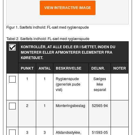
VIEW INTERACTIVE IMAGE
Figur 1. Sættets indhold: FL-sæt med ryglænspude
Tabel 2. Sættets indhold: FL-sæt med ryglænspude
KONTROLLÉR, AT ALLE DELE ER I SÆTTET, INDEN DU
MONTERER ELLER AFMONTERER ELEMENTER FRA
KØRETØJET.
PUNKT
ANTAL
BESKRIVELSE
DELNR.
NOTER
1
1
Ryglænspude
Sælges
(generisk pude
ikke
vist)
separat
2
1
Monteringsbeslag
52565-94
3
3
Afstandsstykke,
51593-05