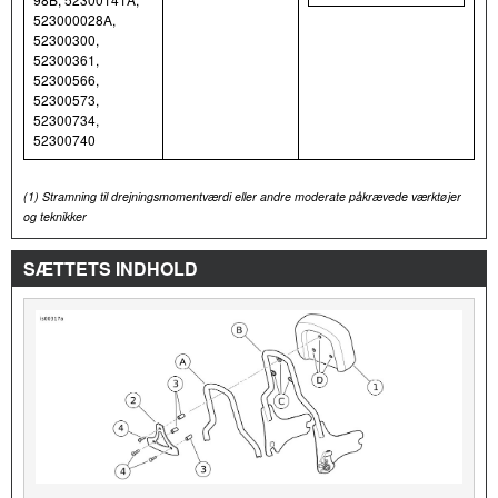
523000028A,
52300300,
52300361,
52300566,
52300573,
52300734,
52300740
(1)
Stramning til drejningsmomentværdi eller andre moderate påkrævede værktøjer
og teknikker
SÆTTETS INDHOLD