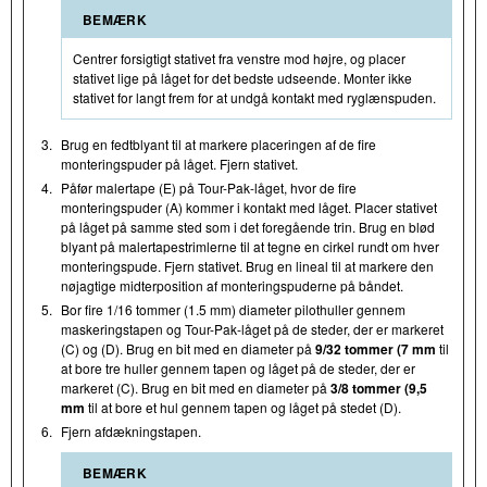
BEMÆRK
Centrer forsigtigt stativet fra venstre mod højre, og placer
stativet lige på låget for det bedste udseende. Monter ikke
stativet for langt frem for at undgå kontakt med ryglænspuden.
3.
Brug en fedtblyant til at markere placeringen af de fire
monteringspuder på låget. Fjern stativet.
4.
Påfør malertape (E) på Tour-Pak-låget, hvor de fire
monteringspuder (A) kommer i kontakt med låget. Placer stativet
på låget på samme sted som i det foregående trin. Brug en blød
blyant på malertapestrimlerne til at tegne en cirkel rundt om hver
monteringspude. Fjern stativet. Brug en lineal til at markere den
nøjagtige midterposition af monteringspuderne på båndet.
5.
Bor fire 1/16 tommer (1.5 mm) diameter pilothuller gennem
maskeringstapen og Tour-Pak-låget på de steder, der er markeret
(C) og (D). Brug en bit med en diameter på
9/32 tommer (7 mm
til
at bore tre huller gennem tapen og låget på de steder, der er
markeret (C). Brug en bit med en diameter på
3/8 tommer (9,5
mm
til at bore et hul gennem tapen og låget på stedet (D).
6.
Fjern afdækningstapen.
BEMÆRK