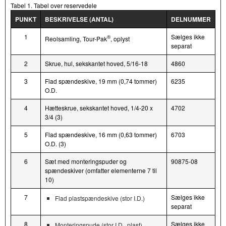
Tabel 1. Tabel over reservedele
PUNKT
BESKRIVELSE (ANTAL)
DELNUMMER
1
Sælges ikke
®
Reolsamling, Tour-Pak
, oplyst
separat
2
Skrue, hul, sekskantet hoved, 5/16-18
4860
3
Flad spændeskive, 19 mm (0,74 tommer)
6235
O.D.
4
Hætteskrue, sekskantet hoved, 1/4-20 x
4702
3/4 (3)
5
Flad spændeskive, 16 mm (0,63 tommer)
6703
O.D. (3)
6
Sæt med monteringspuder og
90875-08
spændeskiver (omfatter elementerne 7 til
10)
7
Sælges ikke
Flad plastspændeskive (stor I.D.)
separat
8
Sælges ikke
Monteringspude (stor I.D., plast)