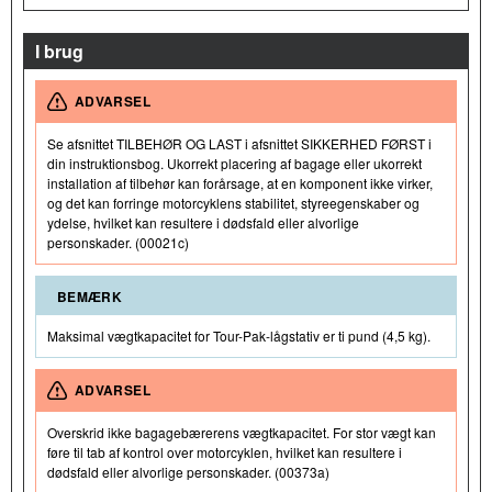
I brug
ADVARSEL
Se afsnittet TILBEHØR OG LAST i afsnittet SIKKERHED FØRST i
din instruktionsbog. Ukorrekt placering af bagage eller ukorrekt
installation af tilbehør kan forårsage, at en komponent ikke virker,
og det kan forringe motorcyklens stabilitet, styreegenskaber og
ydelse, hvilket kan resultere i dødsfald eller alvorlige
personskader. (00021c)
BEMÆRK
Maksimal vægtkapacitet for Tour-Pak-lågstativ er ti pund (4,5 kg).
ADVARSEL
Overskrid ikke bagagebærerens vægtkapacitet. For stor vægt kan
føre til tab af kontrol over motorcyklen, hvilket kan resultere i
dødsfald eller alvorlige personskader. (00373a)