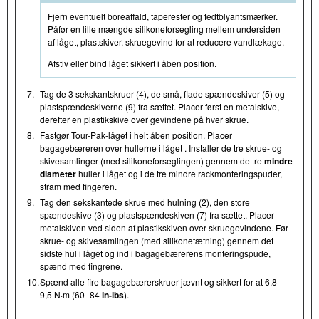
Fjern eventuelt boreaffald, taperester og fedtblyantsmærker.
Påfør en lille mængde silikoneforsegling mellem undersiden
af låget, plastskiver, skruegevind for at reducere vandlækage.
Afstiv eller bind låget sikkert i åben position.
7.
Tag de 3 sekskantskruer (4), de små, flade spændeskiver (5) og
plastspændeskiverne (9) fra sættet. Placer først en metalskive,
derefter en plastikskive over gevindene på hver skrue.
8.
Fastgør Tour-Pak-låget i helt åben position. Placer
bagagebæreren over hullerne i låget . Installer de tre skrue- og
skivesamlinger (med silikoneforseglingen) gennem de tre
mindre
diameter
huller i låget og i de tre mindre rackmonteringspuder,
stram med fingeren.
9.
Tag den sekskantede skrue med hulning (2), den store
spændeskive (3) og plastspændeskiven (7) fra sættet. Placer
metalskiven ved siden af plastikskiven over skruegevindene. Før
skrue- og skivesamlingen (med silikonetætning) gennem det
sidste hul i låget og ind i bagagebærerens monteringspude,
spænd med fingrene.
10.
Spænd alle fire bagagebærerskruer jævnt og sikkert for at 6,8–
9,5 N·m (60–84
in-lbs
).