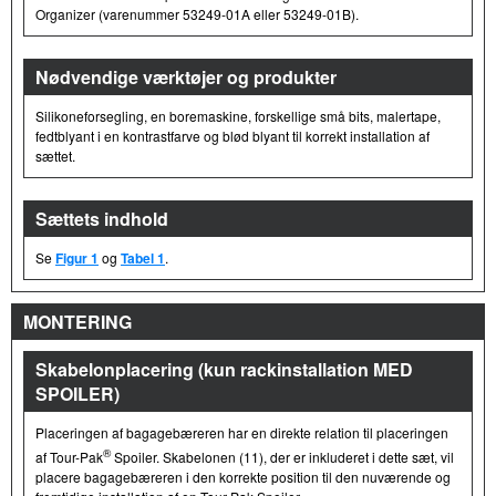
Organizer (varenummer 53249-01A eller 53249-01B).
Nødvendige værktøjer og produkter
Silikoneforsegling, en boremaskine, forskellige små bits, malertape,
fedtblyant i en kontrastfarve og blød blyant til korrekt installation af
sættet.
Sættets indhold
Se
Figur 1
og
Tabel 1
.
MONTERING
Skabelonplacering (kun rackinstallation MED
SPOILER)
Placeringen af bagagebæreren har en direkte relation til placeringen
®
af Tour-Pak
Spoiler. Skabelonen (11), der er inkluderet i dette sæt, vil
placere bagagebæreren i den korrekte position til den nuværende og