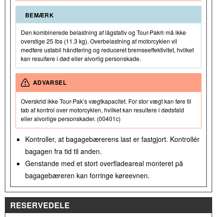
BEMÆRK
Den kombinerede belastning af lågstativ og Tour-Pak® må ikke
overstige 25 lbs (11.3 kg). Overbelastning af motorcyklen vil
medføre ustabil håndtering og reduceret bremseeffektivitet, hvilket
kan resultere i død eller alvorlig personskade.
ADVARSEL
Overskrid ikke Tour-Pak’s vægtkapacitet. For stor vægt kan føre til
tab af kontrol over motorcyklen, hvilket kan resultere i dødsfald
eller alvorlige personskader. (00401c)
Kontroller, at bagagebærerens last er fastgjort. Kontrollér
bagagen fra tid til anden.
Genstande med et stort overfladeareal monteret på
bagagebæreren kan forringe køreevnen.
RESERVEDELE