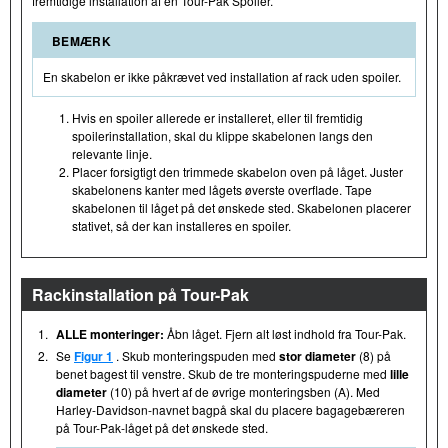
fremtidige installation af en Tour-Pak Spoiler.
BEMÆRK
En skabelon er ikke påkrævet ved installation af rack uden spoiler.
Hvis en spoiler allerede er installeret, eller til fremtidig
spoilerinstallation, skal du klippe skabelonen langs den
relevante linje.
Placer forsigtigt den trimmede skabelon oven på låget. Juster
skabelonens kanter med lågets øverste overflade. Tape
skabelonen til låget på det ønskede sted. Skabelonen placerer
stativet, så der kan installeres en spoiler.
Rackinstallation på Tour-Pak
1.
ALLE monteringer:
Åbn låget. Fjern alt løst indhold fra Tour-Pak.
2.
Se
Figur 1
. Skub monteringspuden med
stor diameter
(8) på
benet bagest til venstre. Skub de tre monteringspuderne med
lille
diameter
(10) på hvert af de øvrige monteringsben (A). Med
Harley-Davidson-navnet bagpå skal du placere bagagebæreren
på Tour-Pak-låget på det ønskede sted.