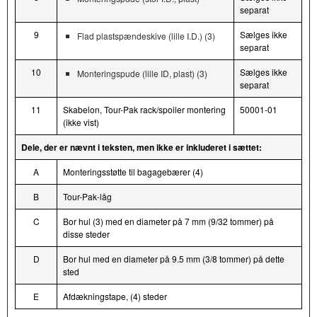
separat
9
Sælges ikke
Flad plastspændeskive (lille I.D.) (3)
separat
10
Sælges ikke
Monteringspude (lille ID, plast) (3)
separat
11
Skabelon, Tour-Pak rack/spoiler montering
50001-01
(ikke vist)
Dele, der er nævnt i teksten, men ikke er inkluderet i sættet:
A
Monteringsstøtte til bagagebærer (4)
B
Tour-Pak-låg
C
Bor hul (3) med en diameter på 7 mm (9/32 tommer) på
disse steder
D
Bor hul med en diameter på 9.5 mm (3/8 tommer) på dette
sted
E
Afdækningstape, (4) steder