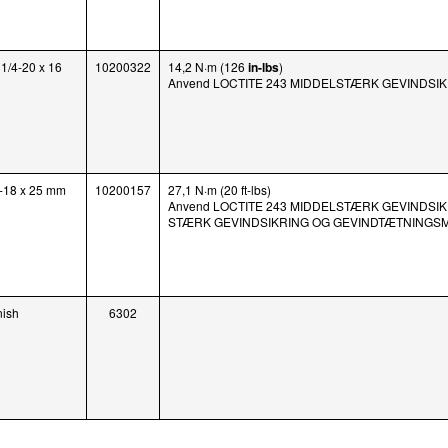
1/4-20 x 16
10200322
14,2 N·m (126
in-lbs
)
Anvend LOCTITE 243 MIDDELSTÆRK GEVINDSI
-18 x 25 mm
10200157
27,1 N·m (20 ft-lbs)
Anvend LOCTITE 243 MIDDELSTÆRK GEVINDSIK
STÆRK GEVINDSIKRING OG GEVINDTÆTNINGSM
nish
6302