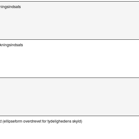
ningsindsats
ækningsindsats
kt (ellipseform overdrevet for tydelighedens skyld)