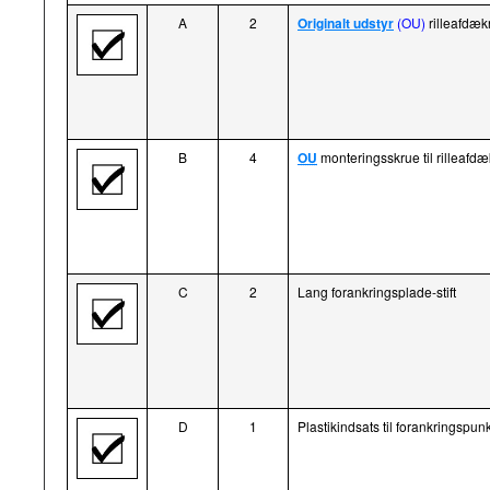
A
2
Originalt udstyr
(OU)
rilleafdæk
B
4
OU
monteringsskrue til rilleafd
C
2
Lang forankringsplade-stift
D
1
Plastikindsats til forankringspun