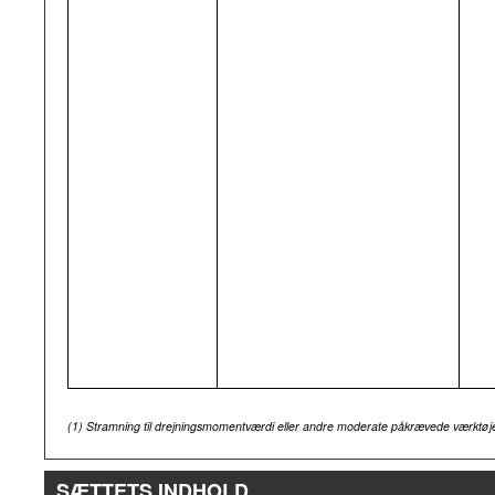
(1)
Stramning til drejningsmomentværdi eller andre moderate påkrævede værktøje
SÆTTETS INDHOLD