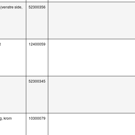
(venstre side,
52300356
t
12400059
52300345
ng, krom
10300079