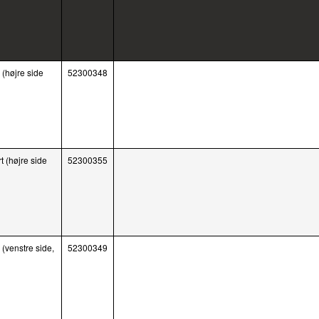
(højre side
52300348
t (højre side
52300355
(venstre side,
52300349