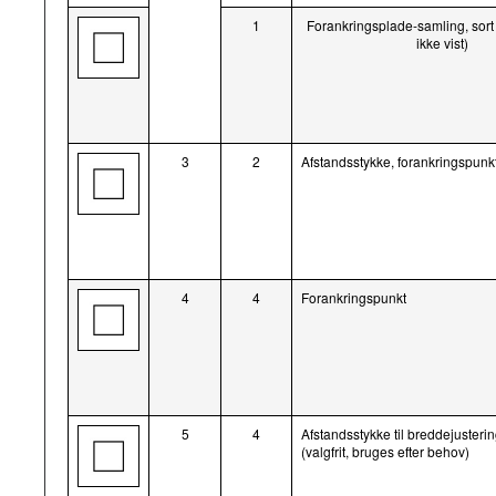
1
Forankringsplade-samling, sort 
ikke vist)
3
2
Afstandsstykke, forankringspunk
4
4
Forankringspunkt
5
4
Afstandsstykke til breddejusteri
(valgfrit, bruges efter behov)