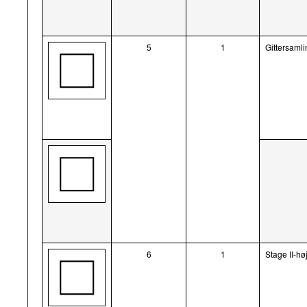
5
1
Gittersamlin
6
1
Stage II-hø