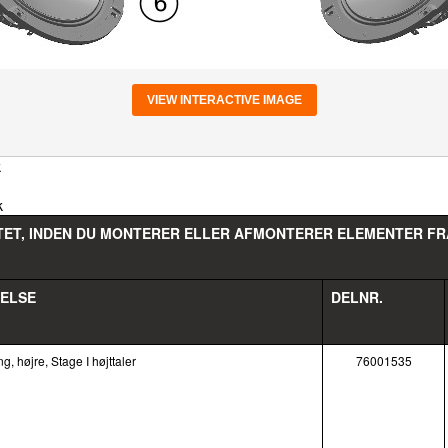
VIEW INTERACTIVE IMAGE
k
k
TTET, INDEN DU MONTERER ELLER AFMONTERER ELEMENTER FR
VELSE
DELNR.
g, højre, Stage I højttaler
76001535