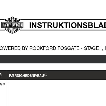
WERED BY ROCKFORD FOSGATE - STAGE I, II
R
(1)
FÆRDIGHEDSNIVEAU
øgle