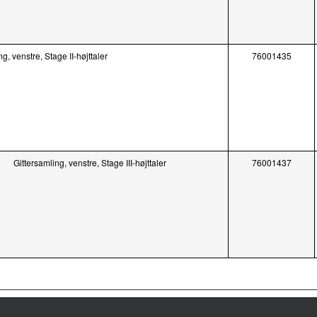
g, venstre, Stage II-højttaler
76001435
Gittersamling, venstre, Stage III-højttaler
76001437