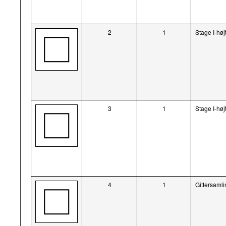
2
1
Stage I-høj
3
1
Stage I-høj
4
1
Gittersamli