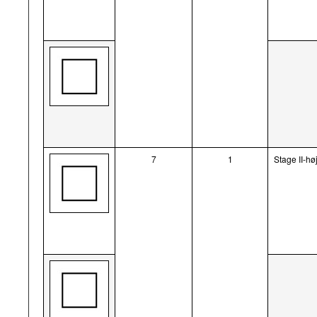
7
1
Stage II-hø