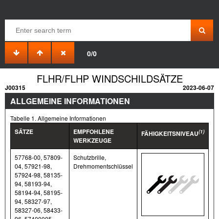
0/0
FLHR/FLHP WINDSCHILDSÄTZE
J00315
2023-06-07
ALLGEMEINE INFORMATIONEN
Tabelle 1. Allgemeine Informationen
SÄTZE
EMPFOHLENE
(1)
FÄHIGKEITSNIVEAU
WERKZEUGE
57768-00, 57809-
Schutzbrille,
04, 57921-98,
Drehmomentschlüssel
57924-98, 58135-
94, 58193-94,
58194-94, 58195-
94, 58327-97,
58327-06, 58433-
96, 57400005,