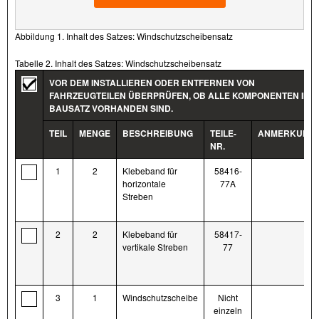
Abbildung 1. Inhalt des Satzes: Windschutzscheibensatz
Tabelle 2. Inhalt des Satzes: Windschutzscheibensatz
VOR DEM INSTALLIEREN ODER ENTFERNEN VON
FAHRZEUGTEILEN ÜBERPRÜFEN, OB ALLE KOMPONENTEN IM
BAUSATZ VORHANDEN SIND.
TEIL
MENGE
BESCHREIBUNG
TEILE-
ANMERKUNG
NR.
1
2
Klebeband für
58416-
horizontale
77A
Streben
2
2
Klebeband für
58417-
vertikale Streben
77
3
1
Windschutzscheibe
Nicht
einzeln