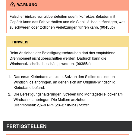
WARNUNG
Falscher Einbau von Zubehörteilen oder inkorrektes Beladen mit
Gepäck kann das Fahrverhalten und die Stabilität beeinträchtigen, was
zu schweren oder tödlichen Verletzungen führen kann. (00455b)
HINWEIS
Beim Anziehen der Befestigungsschrauben darf das empfohlene
Drehmoment nicht überschritten werden. Dadurch kann die
Windschutzscheibe beschädigt werden. (00385a)
1.
Das
neue
Klebeband aus dem Satz an den Stellen des neuen
Windschilds anbringen, an denen sich am Original-Windschild
Klebeband befand.
2.
Die Befestigungshalterungen, Streben und Montageteile locker am
Windschild anbringen. Die Muttern anziehen.
Drehmoment: 2,6–3 N·m (23–27
in-lbs
)
Mutter
FERTIGSTELLEN