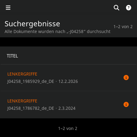
Suchergebnisse
1–2 von 2
Alle Dokumente wurden nach „-J04258“ durchsucht
TITEL
LENKERGRIFFE
J04258_1985929_de_DE
·
12.2.2026
LENKERGRIFFE
J04258_1786782_de_DE
·
2.3.2024
1–2 von 2