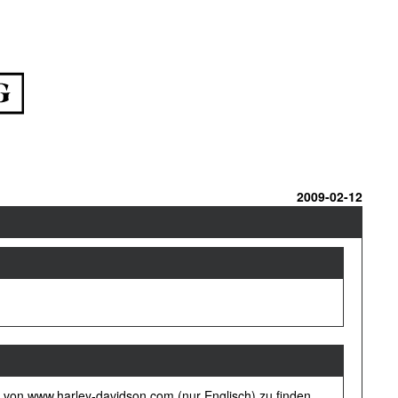
2009-02-12
 von www.harley-davidson.com (nur Englisch) zu finden.