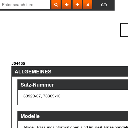
0/0
J04455
ALLGEMEINES
Satz-Nummer
69929-07, 73369-10
Modelle
Modell-Passungsinformationen sind im P&A-Einzelhandelsk