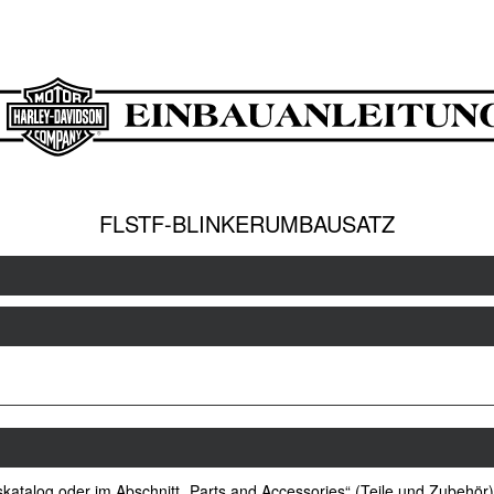
FLSTF-BLINKERUMBAUSATZ
atalog oder im Abschnitt „Parts and Accessories“ (Teile und Zubehör)