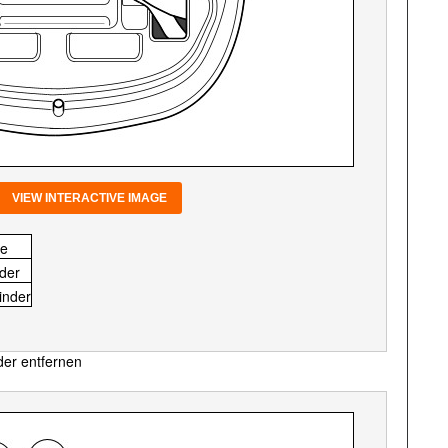
VIEW INTERACTIVE IMAGE
te
nder
inder
der entfernen