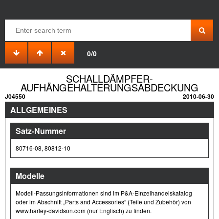
0/0
SCHALLDÄMPFER-
AUFHÄNGEHALTERUNGSABDECKUNG
J04550
2010-06-30
ALLGEMEINES
Satz-Nummer
80716-08, 80812-10
Modelle
Modell-Passungsinformationen sind im P&A-Einzelhandelskatalog
oder im Abschnitt „Parts and Accessories“ (Teile und Zubehör) von
www.harley-davidson.com (nur Englisch) zu finden.