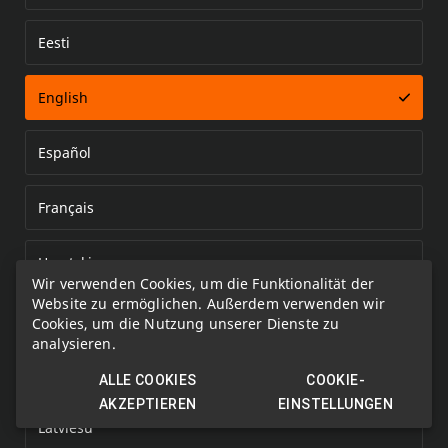
Eesti
Error loading document
English
Español
Français
Hrvatski
Wir verwenden Cookies, um die Funktionalität der
Website zu ermöglichen. Außerdem verwenden wir
Italiano
Cookies, um die Nutzung unserer Dienste zu
analysieren.
Kazakh
ALLE COOKIES
COOKIE-
AKZEPTIEREN
EINSTELLUNGEN
Latviešu