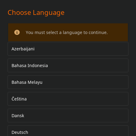
Choose Language
MONTAGESATZ FÜR
GESCHWUNGENES KENNZEICHEN
You must select a language to continue.
Azerbaijani
Bahasa Indonesia
Bahasa Melayu
Čeština
Dansk
Deutsch