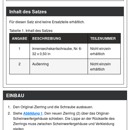
Inhalt des Satzes
Für diesen Satz sind keine Ersatzteile erhältlich.
Tabelle 1. Inhalt des Satzes
ANGABE
BESCHREIBUNG
TEILENUMMER
1
Innensechskantschraube, Nr. 6-
Nicht einzeln
32 x 0,50 in
erhältlich
2
Außenring
Nicht einzeln
erhältlich
EINBAU
1.
Den Original-Zierring und die Schraube ausbauen.
2.
Siehe
Abbildung 1
. Den neuen Zierring (2) über das Original-
Scheinwerfergehäuse schieben. Die Lippe an der Rückseite des
Zierrings muss zwischen Scheinwerfergehäuse und Verkleidung
gleiten.