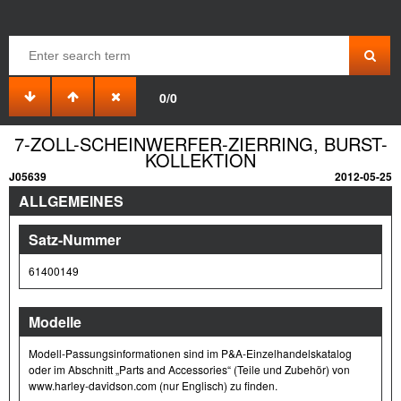
0/0
7-ZOLL-SCHEINWERFER-ZIERRING, BURST-
KOLLEKTION
J05639
2012-05-25
ALLGEMEINES
Satz-Nummer
61400149
Modelle
Modell-Passungsinformationen sind im P&A-Einzelhandelskatalog
oder im Abschnitt „Parts and Accessories“ (Teile und Zubehör) von
www.harley-davidson.com (nur Englisch) zu finden.