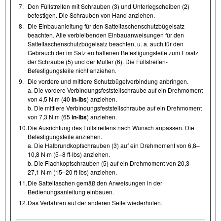
7.
Den Füllstreifen mit Schrauben (3) und Unterlegscheiben (2)
befestigen. Die Schrauben von Hand anziehen.
8.
Die Einbauanleitung für den Satteltaschenschutzbügelsatz
beachten. Alle verbleibenden Einbauanweisungen für den
Satteltaschenschutzbügelsatz beachten, u. a. auch für den
Gebrauch der im Satz enthaltenen Befestigungsteile zum Ersatz
der Schraube (5) und der Mutter (6). Die Füllstreifen-
Befestigungsteile nicht anziehen.
9.
Die vordere und mittlere Schutzbügelverbindung anbringen.
a. Die vordere Verbindungsfeststellschraube auf ein Drehmoment
von 4,5 N·m (40
in-lbs
) anziehen.
b. Die mittlere Verbindungsfeststellschraube auf ein Drehmoment
von 7,3 N·m (65
in-lbs
) anziehen.
10.
Die Ausrichtung des Füllstreifens nach Wunsch anpassen. Die
Befestigungsteile anziehen.
a. Die Halbrundkopfschrauben (3) auf ein Drehmoment von 6,8–
10,8 N·m (5–8 ft-lbs) anziehen.
b. Die Flachkopfschrauben (5) auf ein Drehmoment von 20,3–
27,1 N·m (15–20 ft-lbs) anziehen.
11.
Die Satteltaschen gemäß den Anweisungen in der
Bedienungsanleitung einbauen.
12.
Das Verfahren auf der anderen Seite wiederholen.