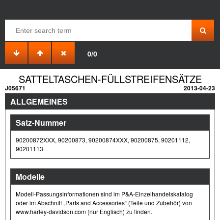
0/0
SATTELTASCHEN-FÜLLSTREIFENSÄTZE
J05671
2013-04-23
ALLGEMEINES
Satz-Nummer
90200872XXX, 90200873, 90200874XXX, 90200875, 90201112,
90201113
Modelle
Modell-Passungsinformationen sind im P&A-Einzelhandelskatalog
oder im Abschnitt „Parts and Accessories“ (Teile und Zubehör) von
www.harley-davidson.com (nur Englisch) zu finden.