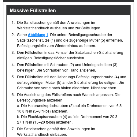
Massive Füllstreifen
1.
Die Satteltaschen gemäß den Anweisungen im
Werkstatthandbuch ausbauen und zur Seite legen.
2.
Siehe
Abbildung 1
. Die untere Befestigungsschraube der
Satteltaschenstütze (4) und die zugehörige Mutter (5) entfernen.
Befestigungsteile zum Wiedereinbau aufheben.
3.
Den Füllstreifen in das Fenster der Satteltaschen-Stützhalterung
einfügen. Befestigungslöcher ausrichten.
4.
Den Füllstreifen mit Schrauben (2) und Unterlegscheiben (3)
befestigen. Die Schrauben von Hand anziehen.
5.
Den Füllstreifen mit der Halterungs-Befestigungsschraube (4) und
der zugehörigen Mutter (5) an der Stützhalterung befestigen. Die
Schraube von vorne nach hinten eindrehen. Nicht anziehen.
6.
Die Ausrichtung des Füllstreifens nach Wunsch anpassen. Die
Befestigungsteile anziehen.
a. Die Halbrundkopfschrauben (2) auf ein Drehmoment von 6,8–
10,8 N·m (5–8 ft-lbs) anziehen.
b. Die Flachkopfschrauben (4) auf ein Drehmoment von 20,3–
27,1 N·m (15–20 ft-lbs) anziehen.
7.
Die Satteltaschen gemäß den Anweisungen im
Werkstatthandbuch einbauen.