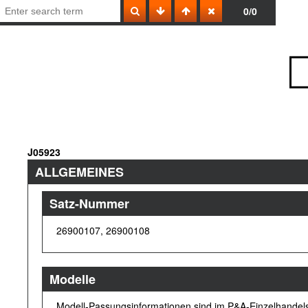
0/0
J05923
ALLGEMEINES
Satz-Nummer
26900107, 26900108
Modelle
Modell-Passungsinformationen sind im P&A-Einzelhandels