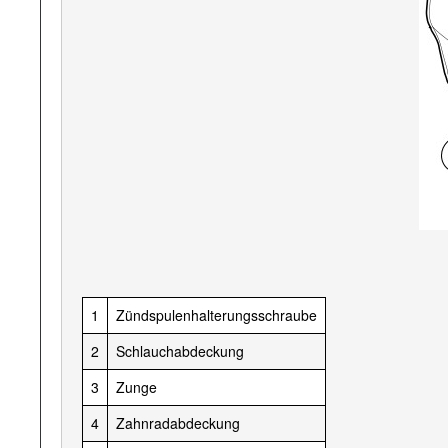
1
Zündspulenhalterungsschraube
2
Schlauchabdeckung
3
Zunge
4
Zahnradabdeckung