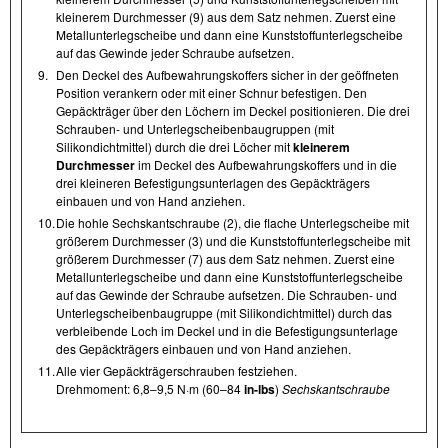
kleinerem Durchmesser (9) aus dem Satz nehmen. Zuerst eine
Metallunterlegscheibe und dann eine Kunststoffunterlegscheibe
auf das Gewinde jeder Schraube aufsetzen.
9.
Den Deckel des Aufbewahrungskoffers sicher in der geöffneten
Position verankern oder mit einer Schnur befestigen. Den
Gepäckträger über den Löchern im Deckel positionieren. Die drei
Schrauben- und Unterlegscheibenbaugruppen (mit
Silikondichtmittel) durch die drei Löcher mit
kleinerem
Durchmesser
im Deckel des Aufbewahrungskoffers und in die
drei kleineren Befestigungsunterlagen des Gepäckträgers
einbauen und von Hand anziehen.
10.
Die hohle Sechskantschraube (2), die flache Unterlegscheibe mit
größerem Durchmesser (3) und die Kunststoffunterlegscheibe mit
größerem Durchmesser (7) aus dem Satz nehmen. Zuerst eine
Metallunterlegscheibe und dann eine Kunststoffunterlegscheibe
auf das Gewinde der Schraube aufsetzen. Die Schrauben- und
Unterlegscheibenbaugruppe (mit Silikondichtmittel) durch das
verbleibende Loch im Deckel und in die Befestigungsunterlage
des Gepäckträgers einbauen und von Hand anziehen.
11.
Alle vier Gepäckträgerschrauben festziehen.
Drehmoment: 6,8–9,5 N·m (60–84
in-lbs
)
Sechskantschraube