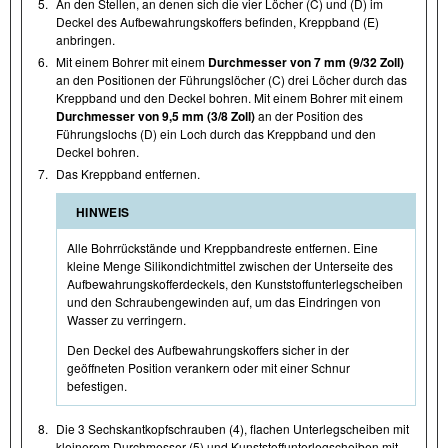
5.
An den Stellen, an denen sich die vier Löcher (C) und (D) im
Deckel des Aufbewahrungskoffers befinden, Kreppband (E)
anbringen.
6.
Mit einem Bohrer mit einem
Durchmesser von 7 mm (9/32 Zoll)
an den Positionen der Führungslöcher (C) drei Löcher durch das
Kreppband und den Deckel bohren. Mit einem Bohrer mit einem
Durchmesser von 9,5 mm (3/8 Zoll)
an der Position des
Führungslochs (D) ein Loch durch das Kreppband und den
Deckel bohren.
7.
Das Kreppband entfernen.
HINWEIS
Alle Bohrrückstände und Kreppbandreste entfernen. Eine
kleine Menge Silikondichtmittel zwischen der Unterseite des
Aufbewahrungskofferdeckels, den Kunststoffunterlegscheiben
und den Schraubengewinden auf, um das Eindringen von
Wasser zu verringern.
Den Deckel des Aufbewahrungskoffers sicher in der
geöffneten Position verankern oder mit einer Schnur
befestigen.
8.
Die 3 Sechskantkopfschrauben (4), flachen Unterlegscheiben mit
kleinerem Durchmesser (5) und Kunststoffunterlegscheiben mit