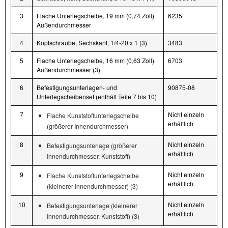
3
Flache Unterlegscheibe, 19 mm (0,74 Zoll)
6235
Außendurchmesser
4
Kopfschraube, Sechskant, 1/4-20 x 1 (3)
3483
5
Flache Unterlegscheibe, 16 mm (0,63 Zoll)
6703
Außendurchmesser (3)
6
Befestigungsunterlagen- und
90875-08
Unterlegscheibenset (enthält Teile 7 bis 10)
7
Nicht einzeln
Flache Kunststoffunterlegscheibe
erhältlich
(größerer Innendurchmesser)
8
Nicht einzeln
Befestigungsunterlage (größerer
erhältlich
Innendurchmesser, Kunststoff)
9
Nicht einzeln
Flache Kunststoffunterlegscheibe
erhältlich
(kleinerer Innendurchmesser) (3)
10
Nicht einzeln
Befestigungsunterlage (kleinerer
erhältlich
Innendurchmesser, Kunststoff) (3)