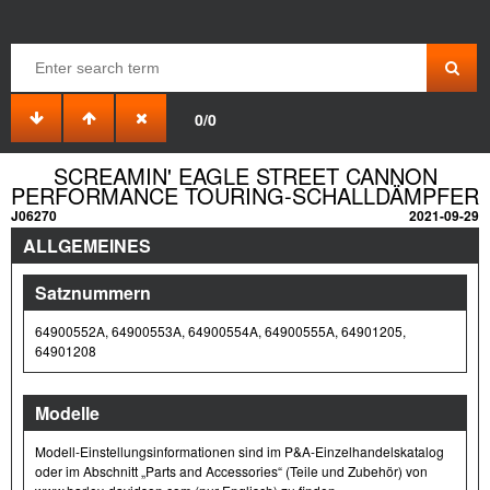
0/0
SCREAMIN' EAGLE STREET CANNON
PERFORMANCE TOURING-SCHALLDÄMPFER
J06270
2021-09-29
ALLGEMEINES
Satznummern
64900552A, 64900553A, 64900554A, 64900555A, 64901205,
64901208
Modelle
Modell-Einstellungsinformationen sind im P&A-Einzelhandelskatalog
oder im Abschnitt „Parts and Accessories“ (Teile und Zubehör) von