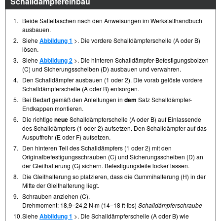
Schalldämpfereinbau
1.
Beide Satteltaschen nach den Anweisungen im Werkstatthandbuch
ausbauen.
2.
Siehe
Abbildung 1
>. Die vordere Schalldämpferschelle (A oder B)
lösen.
3.
Siehe
Abbildung 2
>. Die hinteren Schalldämpfer-Befestigungsbolzen
(C) und Sicherungsscheiben (D) ausbauen und verwahren.
4.
Den Schalldämpfer ausbauen (1 oder 2). Die vorab gelöste vordere
Schalldämpferschelle (A oder B) entsorgen.
5.
Bei Bedarf gemäß den Anleitungen in
dem
Satz Schalldämpfer-
Endkappen montieren.
6.
Die richtige
neue
Schalldämpferschelle (A oder B) auf Einlassende
des Schalldämpfers (1 oder 2) aufsetzen. Den Schalldämpfer auf das
Auspuffrohr (E oder F) aufsetzen.
7.
Den hinteren Teil des Schalldämpfers (1 oder 2) mit den
Originalbefestigungsschrauben (C) und Sicherungsscheiben (D) an
der Gleithalterung (G) sichern. Befestigungsteile locker lassen.
8.
Die Gleithalterung so platzieren, dass die Gummihalterung (H) in der
Mitte der Gleithalterung liegt.
9.
Schrauben anziehen (C).
Drehmoment: 18,9–24,2 N·m (14–18 ft-lbs)
Schalldämpferschraube
10.
Siehe
Abbildung 1
>. Die Schalldämpferschelle (A oder B) wie