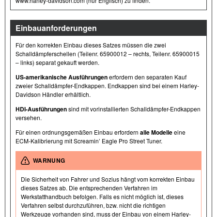
www.harley-davidson.com (nur Englisch) zu finden.
Einbauanforderungen
Für den korrekten Einbau dieses Satzes müssen die zwei
Schalldämpferschellen (Teilenr. 65900012 – rechts, Teilenr. 65900015
– links) separat gekauft werden.
US-amerikanische Ausführungen
erfordern den separaten Kauf
zweier Schalldämpfer-Endkappen. Endkappen sind bei einem Harley-
Davidson Händler erhältlich.
HDI-Ausführungen
sind mit vorinstallierten Schalldämpfer-Endkappen
versehen.
Für einen ordnungsgemäßen Einbau erfordern
alle Modelle
eine
ECM-Kalibrierung mit Screamin’ Eagle Pro Street Tuner.
WARNUNG
Die Sicherheit von Fahrer und Sozius hängt vom korrekten Einbau
dieses Satzes ab. Die entsprechenden Verfahren im
Werkstatthandbuch befolgen. Falls es nicht möglich ist, dieses
Verfahren selbst durchzuführen, bzw. nicht die richtigen
Werkzeuge vorhanden sind, muss der Einbau von einem Harley-