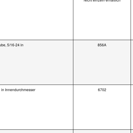
be, 5/16-24 in
856A
6 in Innendurchmesser
6702