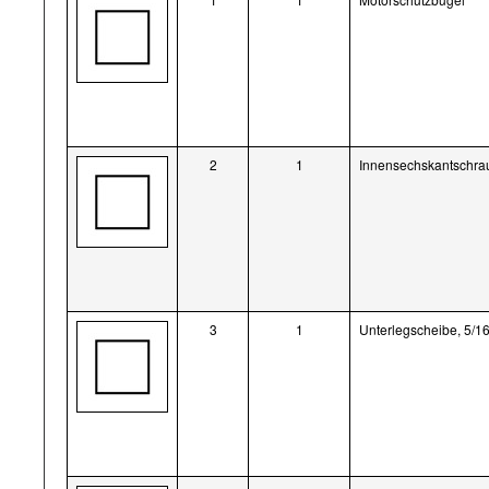
2
1
Innensechskantschrau
3
1
Unterlegscheibe, 5/1