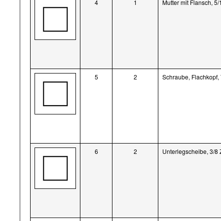
4
1
Mutter mit Flansch, 5/
5
2
Schraube, Flachkopf, 
6
2
Unterlegscheibe, 3/8