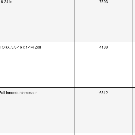
16-24 in
7593
TORX, 3/8-16 x 1-1/4 Zoll
4188
 Zoll Innendurchmesser
6812