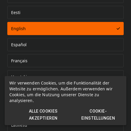
Eesti
Error loading document
English
Español
Français
Hrvatski
Wir verwenden Cookies, um die Funktionalität der
Website zu ermöglichen. Außerdem verwenden wir
Italiano
Cookies, um die Nutzung unserer Dienste zu
analysieren.
Kazakh
ALLE COOKIES
COOKIE-
AKZEPTIEREN
EINSTELLUNGEN
Latviešu