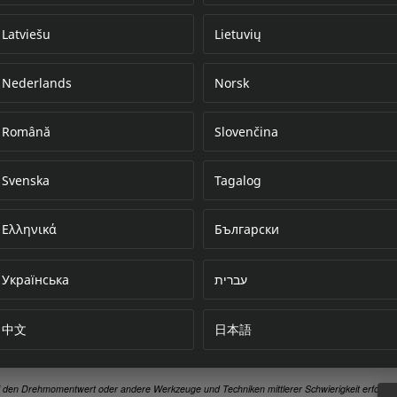
Latviešu
Lietuvių
Nederlands
Norsk
Error loading do
Română
Slovenčina
Svenska
Tagalog
Ελληνικά
Български
Українська
עברית
中文
日本語