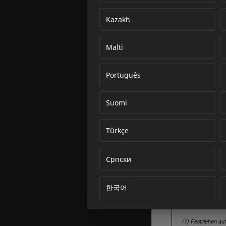
Kazakh
Malti
Português
Suomi
Türkçe
Српски
한국어