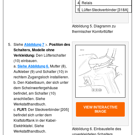
4
Relais
5
Lüfter-Steckverbinder [318A]
Abbildung 5. Diagramm zu
thermischer Komfortlüfter
5.
Siehe
Abbildung 7
>.
Position des
Schalters, Modelle ohne
Verkleidung:
Den Lüfterschalter
(10) einbauen.
a.
Siehe Abbildung 6.
Mutter (8),
Aufkleber (9) und Schalter (10) in
rechtem Zugangsloch installieren.
b. Den Kabelbaum, der sich unter
dem Scheinwerfergehäuse
befindet, am Schalter (10)
anschließen. Siehe
Werkstatthandbuch.
VIEW INTERACTIVE
c.
FLRT:
Der Steckverbinder [205]
IMAGE
befindet sich unter dem
Kraftstofftank in der Kabel-
Elektriktafel. Siehe
Abbildung 6. Einbaustelle des
Werkstatthandbuch.
unverkleideten Schalters