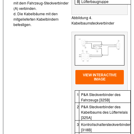
B
Lüfterbaugruppe
mit dem Fahrzeug-Steckverbinder
(A) verbinden.
d. Die Kabelbäume mit den
Abbildung 4.
mitgelieferten Kabelbindern
Kabelbaumsteckverbinder
befestigen.
VIEW INTERACTIVE
IMAGE
1
P&A Steckverbinder des
Fahrzeugs [325B]
2
P&A Steckverbinder des
Kabelbaums des Lüfterrelais
[325A]
3
Kontrollschaltersteckverbinder
[318B]