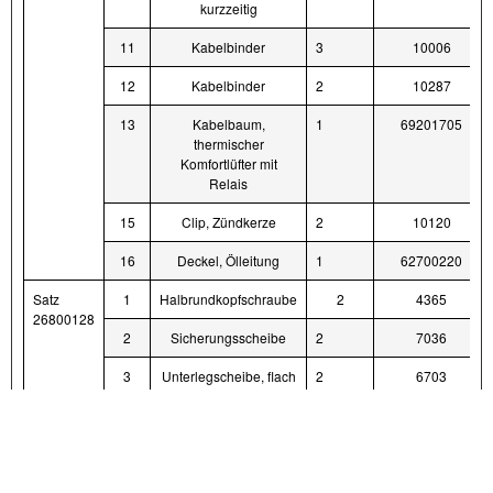
kurzzeitig
11
Kabelbinder
3
10006
12
Kabelbinder
2
10287
13
Kabelbaum,
1
69201705
thermischer
Komfortlüfter mit
Relais
15
Clip, Zündkerze
2
10120
16
Deckel, Ölleitung
1
62700220
Satz
1
Halbrundkopfschraube
2
4365
26800128
2
Sicherungsscheibe
2
7036
3
Unterlegscheibe, flach
2
6703
4
Lüfterbaugruppe
1
26800096
5
Schalter, Lüfter,
1
71400121
kurzzeitig