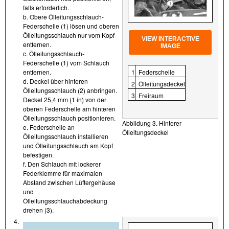
falls erforderlich.
b. Obere Ölleitungsschlauch-
Federschelle (1) lösen und oberen
Ölleitungsschlauch nur vom Kopf
VIEW INTERACTIVE
entfernen.
IMAGE
c. Ölleitungsschlauch-
Federschelle (1) vom Schlauch
1
Federschelle
entfernen.
d. Deckel über hinteren
2
Ölleitungsdeckel
Ölleitungsschlauch (2) anbringen.
3
Freiraum
Deckel 25,4 mm (1 in) von der
oberen Federschelle am hinteren
Ölleitungsschlauch positionieren.
Abbildung 3. Hinterer
e. Federschelle an
Ölleitungsdeckel
Ölleitungsschlauch installieren
und Ölleitungsschlauch am Kopf
befestigen.
f. Den Schlauch mit lockerer
Federklemme für maximalen
Abstand zwischen Lüftergehäuse
und
Ölleitungsschlauchabdeckung
drehen (3).
4.