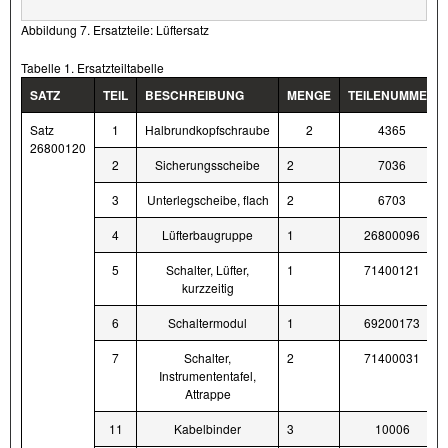
Abbildung 7. Ersatzteile: Lüftersatz
Tabelle 1. Ersatzteiltabelle
SATZ
TEIL
BESCHREIBUNG
MENGE
TEILENUMMER
Satz
1
Halbrundkopfschraube
2
4365
26800120
2
Sicherungsscheibe
2
7036
3
Unterlegscheibe, flach
2
6703
4
Lüfterbaugruppe
1
26800096
5
Schalter, Lüfter,
1
71400121
kurzzeitig
6
Schaltermodul
1
69200173
7
Schalter,
2
71400031
Instrumententafel,
Attrappe
11
Kabelbinder
3
10006