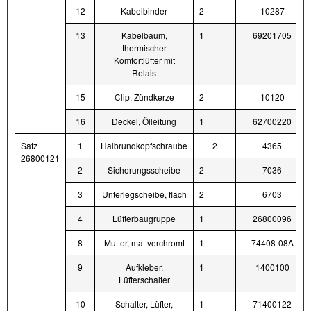
12
Kabelbinder
2
10287
13
Kabelbaum,
1
69201705
thermischer
Komfortlüfter mit
Relais
15
Clip, Zündkerze
2
10120
16
Deckel, Ölleitung
1
62700220
Satz
1
Halbrundkopfschraube
2
4365
26800121
2
Sicherungsscheibe
2
7036
3
Unterlegscheibe, flach
2
6703
4
Lüfterbaugruppe
1
26800096
8
Mutter, mattverchromt
1
74408-08A
9
Aufkleber,
1
1400100
Lüfterschalter
10
Schalter, Lüfter,
1
71400122