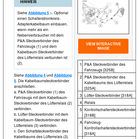
HINWEIS
Siehe
Abbildung 5
>. Optional
einen Schalterstromkreis-
Adapterkabelbaum einbauen,
wenn mehr als ein
Nebenverbraucher mit dem
P&A-Steckverbinder des
VIEW INTERACTIVE
Fahrzeugs (1) und dem
IMAGE
Kabelbaum-Steckverbinder
des Lüfterrelais verbunden ist
(2).
1
P&A Steckverbinder des
Fahrzeugs [325B]
Siehe
Abbildung 4
und
Abbildung
2
P&A Steckverbinder des
5
. Die Kabelbaumsteckverbinder
Kabelbaums des Lüfterrelais
anschließen.
[325A]
a. P&A-Steckverbinder (1) des
3
Lüfter-Steckverbinder [318A]
Fahrzeugs mit dem Kabelbaum-
4
Relais
Steckverbinder des Lüfterrelais (2)
verbinden.
5
Kontrollschaltersteckverbinder
b. Lüfter-Steckverbinder mit dem
[318B]
Kabelbaum-Steckverbinder des
A
Fahrzeug-
Lüfterrelais (3) verbinden.
Kontrollschaltersteckverbinder
c. Den Schaltsteckverbinder des
[318A]
Kabelbaums des Lüfterrelais (3)