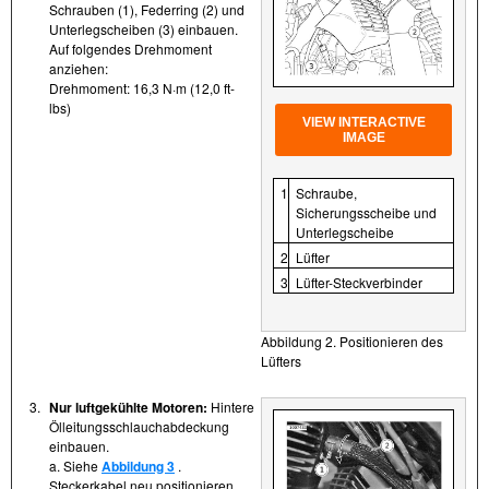
Schrauben (1), Federring (2) und
Unterlegscheiben (3) einbauen.
Auf folgendes Drehmoment
anziehen:
Drehmoment: 16,3 N·m (12,0 ft-
lbs)
VIEW INTERACTIVE
IMAGE
1
Schraube,
Sicherungsscheibe und
Unterlegscheibe
2
Lüfter
3
Lüfter-Steckverbinder
Abbildung 2. Positionieren des
Lüfters
3.
Nur luftgekühlte Motoren:
Hintere
Ölleitungsschlauchabdeckung
einbauen.
a. Siehe
Abbildung 3
.
Steckerkabel neu positionieren,