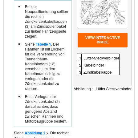
Bei der
Neupositionierung sollten
die rechten
Zündkerzenkabelkappen
(3) am Zündspulenpaket
zur linken Fahrzeugseite
zeigen.
VIEW INTERACTIVE
IMAGE
Siehe
Tabelle 1
. Der
Rahmen ist mit Löchern
für die Verwendung von
1
Lüfter-Steckverbinder
Tannenbaum-
Kabelbindern (12)
2
Kabelbinder
versehen, um den
3
Zündkabelkappe
Kabelbaum richtig zu
verlegen oder die
Zündkerzenkabel zu
sichern.
Abbildung 1. Lüfter-Steckverbinder
Beim Verlegen der
Zündkerzenkabel (2)
darauf achten, dass
genügend Abstand
zwischen Rahmen und
Motorbaugruppe besteht.
Siehe
Abbildung 1
>. Die rechten