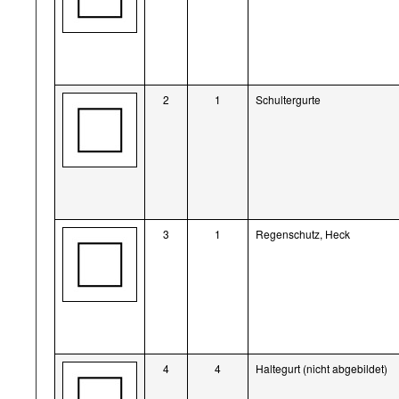
2
1
Schultergurte
3
1
Regenschutz, Heck
4
4
Haltegurt (nicht abgebildet)