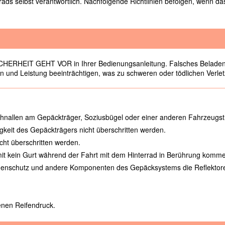
ads selbst verantwortlich. Nachfolgende Richtlinien befolgen, wenn da
ERHEIT GEHT VOR in Ihrer Bedienungsanleitung. Falsches Beladen 
en und Leistung beeinträchtigen, was zu schweren oder tödlichen Verl
chnallen am Gepäckträger, Soziusbügel oder einer anderen Fahrzeugstr
gkeit des Gepäckträgers nicht überschritten werden.
icht überschritten werden.
 damit kein Gurt während der Fahrt mit dem Hinterrad in Berührung komm
Regenschutz und andere Komponenten des Gepäcksystems die Reflektore
nen Reifendruck.