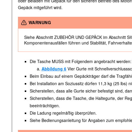
oder Beladen mit Gepäck für den sicheren Betrieb des Motorr
Gepäck mitgeführt wird.
WARNUNG
Siehe Abschnitt ZUBEHÖR UND GEPÄCK im Abschnitt SICH
Komponentenausfällen führen und Stabilität, Fahrverhalt
Die Tasche MUSS mit Folgendem angebracht werden:
Abbildung 6
Vier Gurte mit Schnellverschlusss
Beim Einbau auf einem Gepäckträger darf die Tragfähi
Bei Installation am Soziussitz dürfen 11,3 kg (25 lbs) n
Sicherstellen, dass alle Gurte sicher befestigt sind,
Sicherstellen, dass die Tasche, die Haltegurte, der 
beeinträchtigen.
Die Ladung regelmäßig überprüfen.
Siehe Bedienungsanleitung für Angaben zum empfohle