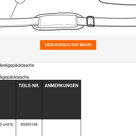
VIEW INTERACTIVE IMAGE
-Heckgepäcktasche
ckgepäcktasche
TEILE-NR.
ANMERKUNGEN
 3 und 4)
93300106