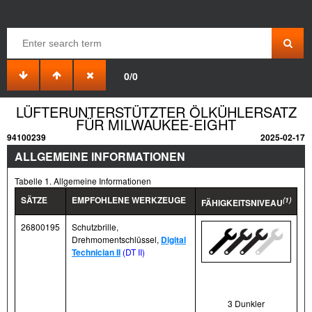
0/0
LÜFTERUNTERSTÜTZTER ÖLKÜHLERSATZ
FÜR MILWAUKEE-EIGHT
94100239
2025-02-17
ALLGEMEINE INFORMATIONEN
Tabelle 1. Allgemeine Informationen
SÄTZE
EMPFOHLENE WERKZEUGE
(1)
FÄHIGKEITSNIVEAU
26800195
Schutzbrille,
Drehmomentschlüssel,
Digital
Technician II
(DT II)
3 Dunkler