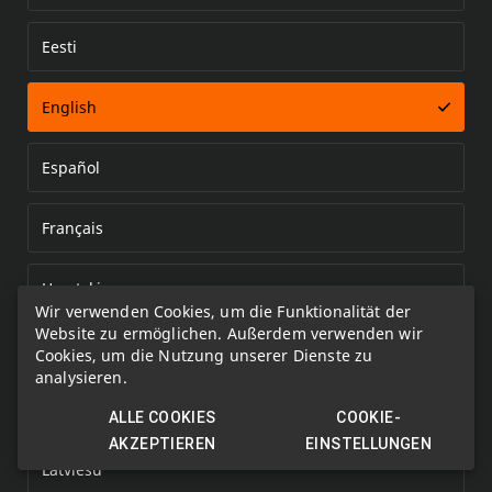
Eesti
Error loading document
English
Español
Français
Hrvatski
Wir verwenden Cookies, um die Funktionalität der
Website zu ermöglichen. Außerdem verwenden wir
Italiano
Cookies, um die Nutzung unserer Dienste zu
analysieren.
Kazakh
ALLE COOKIES
COOKIE-
AKZEPTIEREN
EINSTELLUNGEN
Latviešu