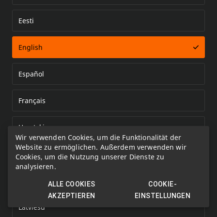
Eesti
Error loading document
English
Español
Français
Hrvatski
Wir verwenden Cookies, um die Funktionalität der
Website zu ermöglichen. Außerdem verwenden wir
Italiano
Cookies, um die Nutzung unserer Dienste zu
analysieren.
Kazakh
ALLE COOKIES
COOKIE-
AKZEPTIEREN
EINSTELLUNGEN
Latviešu