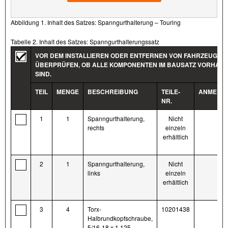
Abbildung 1. Inhalt des Satzes: Spanngurthalterung – Touring
Tabelle 2. Inhalt des Satzes: Spanngurthalterungssatz
VOR DEM INSTALLIEREN ODER ENTFERNEN VON FAHRZEUGTEI
ÜBERPRÜFEN, OB ALLE KOMPONENTEN IM BAUSATZ VORHAN
SIND.
TEIL
MENGE
BESCHREIBUNG
TEILE-
ANMERK
NR.
1
1
Spanngurthalterung,
Nicht
rechts
einzeln
erhältlich
2
1
Spanngurthalterung,
Nicht
links
einzeln
erhältlich
3
4
Torx-
10201438
Halbrundkopfschraube,
5/16-18 x 1,125