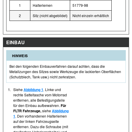
1
Halteriemen
51779-98
2
Sitz (nicht abgebildet)
Nicht einzeln erhältlich
EINBAU
HINWEIS
Bei den folgenden Einbauverfahren darauf achten, dass die
Metallzungen des Sitzes sowie Werkzeuge die lackierten Oberflächen
(Schutzblech, Tank usw.) nicht zerkratzen.
1.
Siehe
Abbildung 1
. Linke und
rechte Satteltasche vom Motorrad
entfernen, alle Befestigungsteile
für den Einbau aufbewahren.
Für
FLTR Fahrzeuge,
siehe
Abbildung
1
. Den vorhandenen Halteriemen
auf der linken Fahrzeugseite
entfernen. Dazu die Schraube (mit
der flachen Unterlegscheibe) und