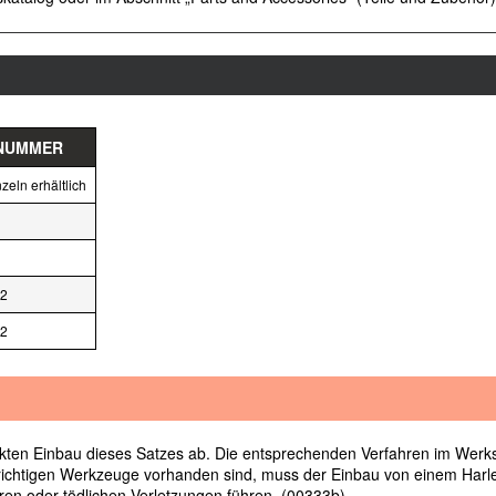
ENUMMER
nzeln erhältlich
82
82
kten Einbau dieses Satzes ab. Die entsprechenden Verfahren im Werksta
e richtigen Werkzeuge vorhanden sind, muss der Einbau von einem Har
n oder tödlichen Verletzungen führen. (00333b)