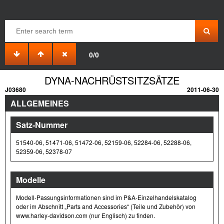
0/0
DYNA-NACHRÜSTSITZSÄTZE
J03680
2011-06-30
ALLGEMEINES
Satz-Nummer
51540-06, 51471-06, 51472-06, 52159-06, 52284-06, 52288-06,
52359-06, 52378-07
Modelle
Modell-Passungsinformationen sind im P&A-Einzelhandelskatalog
oder im Abschnitt „Parts and Accessories“ (Teile und Zubehör) von
www.harley-davidson.com (nur Englisch) zu finden.