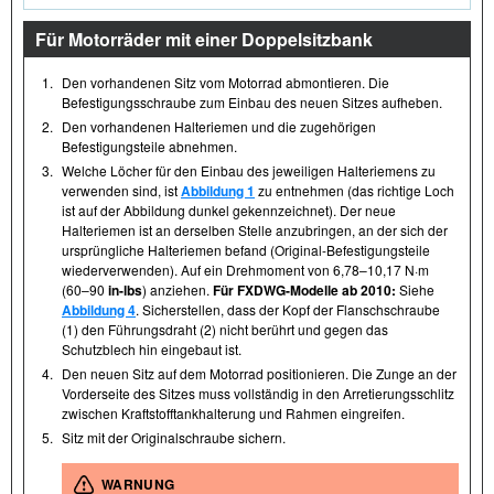
Für Motorräder mit einer Doppelsitzbank
1.
Den vorhandenen Sitz vom Motorrad abmontieren. Die
Befestigungsschraube zum Einbau des neuen Sitzes aufheben.
2.
Den vorhandenen Halteriemen und die zugehörigen
Befestigungsteile abnehmen.
3.
Welche Löcher für den Einbau des jeweiligen Halteriemens zu
verwenden sind, ist
Abbildung 1
zu entnehmen (das richtige Loch
ist auf der Abbildung dunkel gekennzeichnet). Der neue
Halteriemen ist an derselben Stelle anzubringen, an der sich der
ursprüngliche Halteriemen befand (Original-Befestigungsteile
wiederverwenden). Auf ein Drehmoment von 6,78–10,17 N·m
(60–90
in-lbs
) anziehen.
Für FXDWG-Modelle ab 2010:
Siehe
Abbildung 4
. Sicherstellen, dass der Kopf der Flanschschraube
(1) den Führungsdraht (2) nicht berührt und gegen das
Schutzblech hin eingebaut ist.
4.
Den neuen Sitz auf dem Motorrad positionieren. Die Zunge an der
Vorderseite des Sitzes muss vollständig in den Arretierungsschlitz
zwischen Kraftstofftankhalterung und Rahmen eingreifen.
5.
Sitz mit der Originalschraube sichern.
WARNUNG