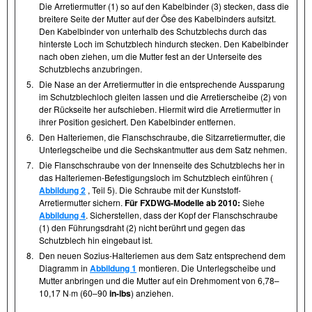
Die Arretiermutter (1) so auf den Kabelbinder (3) stecken, dass die
breitere Seite der Mutter auf der Öse des Kabelbinders aufsitzt.
Den Kabelbinder von unterhalb des Schutzblechs durch das
hinterste Loch im Schutzblech hindurch stecken. Den Kabelbinder
nach oben ziehen, um die Mutter fest an der Unterseite des
Schutzblechs anzubringen.
5.
Die Nase an der Arretiermutter in die entsprechende Aussparung
im Schutzblechloch gleiten lassen und die Arretierscheibe (2) von
der Rückseite her aufschieben. Hiermit wird die Arretiermutter in
ihrer Position gesichert. Den Kabelbinder entfernen.
6.
Den Halteriemen, die Flanschschraube, die Sitzarretiermutter, die
Unterlegscheibe und die Sechskantmutter aus dem Satz nehmen.
7.
Die Flanschschraube von der Innenseite des Schutzblechs her in
das Halteriemen-Befestigungsloch im Schutzblech einführen (
Abbildung 2
, Teil 5). Die Schraube mit der Kunststoff-
Arretiermutter sichern.
Für FXDWG-Modelle ab 2010:
Siehe
Abbildung 4
. Sicherstellen, dass der Kopf der Flanschschraube
(1) den Führungsdraht (2) nicht berührt und gegen das
Schutzblech hin eingebaut ist.
8.
Den neuen Sozius-Halteriemen aus dem Satz entsprechend dem
Diagramm in
Abbildung 1
montieren. Die Unterlegscheibe und
Mutter anbringen und die Mutter auf ein Drehmoment von 6,78–
10,17 N·m (60–90
in-lbs
) anziehen.