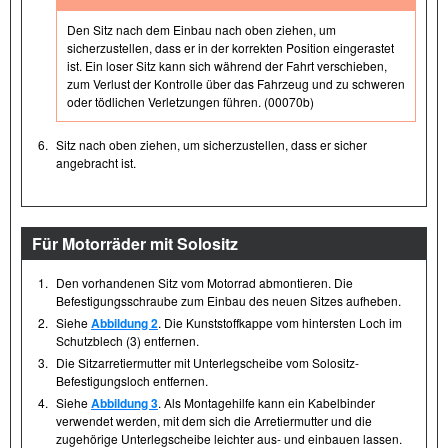
Den Sitz nach dem Einbau nach oben ziehen, um
sicherzustellen, dass er in der korrekten Position eingerastet
ist. Ein loser Sitz kann sich während der Fahrt verschieben,
zum Verlust der Kontrolle über das Fahrzeug und zu schweren
oder tödlichen Verletzungen führen. (00070b)
6.
Sitz nach oben ziehen, um sicherzustellen, dass er sicher
angebracht ist.
Für Motorräder mit Solositz
1.
Den vorhandenen Sitz vom Motorrad abmontieren. Die
Befestigungsschraube zum Einbau des neuen Sitzes aufheben.
2.
Siehe
Abbildung 2
. Die Kunststoffkappe vom hintersten Loch im
Schutzblech (3) entfernen.
3.
Die Sitzarretiermutter mit Unterlegscheibe vom Solositz-
Befestigungsloch entfernen.
4.
Siehe
Abbildung 3
. Als Montagehilfe kann ein Kabelbinder
verwendet werden, mit dem sich die Arretiermutter und die
zugehörige Unterlegscheibe leichter aus- und einbauen lassen.