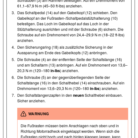
Schrauben (3) am Rahmen befestigen. Auf ein Drehmoment von
61,1–67,9 N·m (45–50 ft-lbs) anziehen.
3.
Das Schaltpedal (14) auf den Gabelkopf (12) schieben. Den
Gabelkopf an der Fußrasten- /​Schaltpedalstützhalterung (10)
befestigen. Das Loch im Gabelkopf auf das Loch in der
Stützhalterung ausrichten und mit der Schraube (6) sichern. Die
Schraube auf ein Drehmoment von 24,4–29,9 N·m (18–22 ft-lbs)
anziehen.
4.
Den Sicherungsring (18) als zusätzliche Sicherung in der
Aussparung am Ende des Gabelkopfs (12) anbringen.
5.
Die Schraube (4) an der entfernten Seite der Schaltstange (16)
und am Schaltarm (13) anbringen. Auf ein Drehmoment von 13,6–
20,3 N·m (120–180
in-lbs
) anziehen.
6.
Die Schraube (5) an der gegenüberliegenden Seite der
Schaltstange (16) in den Schalthebel (14) einschrauben. Auf ein
Drehmoment von 13,6–20,3 N·m (120–180
in-lbs
) anziehen.
7.
Den Schaltstangenzapfen in den
neuen
Schalthebel einbauen.
Sicher anziehen.
WARNUNG
Die Fußrasten müssen beim Anschlagen nach oben und in
Richtung Motorradheck eingeklappt werden. Wenn sich die
Fußrasten nicht hoch und nach hinten klappen lassen, kann