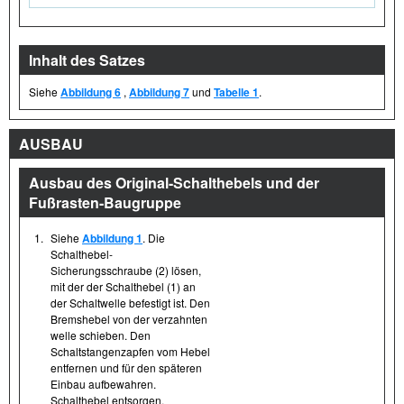
Inhalt des Satzes
Siehe
Abbildung 6
,
Abbildung 7
und
Tabelle 1
.
AUSBAU
Ausbau des Original-Schalthebels und der
Fußrasten-Baugruppe
1.
Siehe
Abbildung 1
. Die
Schalthebel-
Sicherungsschraube (2) lösen,
mit der der Schalthebel (1) an
der Schaltwelle befestigt ist. Den
Bremshebel von der verzahnten
welle schieben. Den
Schaltstangenzapfen vom Hebel
entfernen und für den späteren
Einbau aufbewahren.
Schalthebel entsorgen.