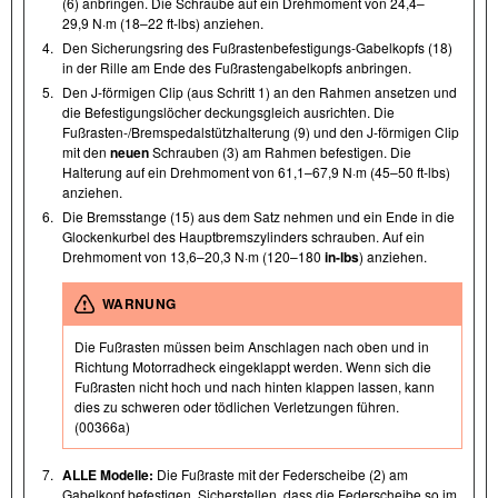
(6) anbringen. Die Schraube auf ein Drehmoment von 24,4–
29,9 N·m (18–22 ft-lbs) anziehen.
4.
Den Sicherungsring des Fußrastenbefestigungs-Gabelkopfs (18)
in der Rille am Ende des Fußrastengabelkopfs anbringen.
5.
Den J-förmigen Clip (aus Schritt 1) an den Rahmen ansetzen und
die Befestigungslöcher deckungsgleich ausrichten. Die
Fußrasten- /​Bremspedalstützhalterung (9) und den J-förmigen Clip
mit den
neuen
Schrauben (3) am Rahmen befestigen. Die
Halterung auf ein Drehmoment von 61,1–67,9 N·m (45–50 ft-lbs)
anziehen.
6.
Die Bremsstange (15) aus dem Satz nehmen und ein Ende in die
Glockenkurbel des Hauptbremszylinders schrauben. Auf ein
Drehmoment von 13,6–20,3 N·m (120–180
in-lbs
) anziehen.
WARNUNG
Die Fußrasten müssen beim Anschlagen nach oben und in
Richtung Motorradheck eingeklappt werden. Wenn sich die
Fußrasten nicht hoch und nach hinten klappen lassen, kann
dies zu schweren oder tödlichen Verletzungen führen.
(00366a)
7.
ALLE Modelle:
Die Fußraste mit der Federscheibe (2) am
Gabelkopf befestigen. Sicherstellen, dass die Federscheibe so im