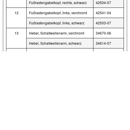
Fußrastengabelkopf, rechts, schwarz
42504-07
12
Fußrastengabelkopf, links, verchromt
42541-04
Fußrastengabelkopf, links, schwarz
42503-07
13
Hebel, Schaltwellenarm, verchromt
34670-06
Hebel, Schaltwellenarm, schwarz
34614-07
14
Baugruppe Schalthebel, verchromt
34650-04
Baugruppe Schalthebel, poliert
34572-04
Baugruppe Schalthebel, schwarz
34636-07
15
Baugruppe Bremsstange
34581-04
Baugruppe Bremsstange, schwarz
42645-07
16
Baugruppe Schaltgestänge
34573-04
Baugruppe Schaltgestänge, schwarz
34577-07
17
Sicherungsring, Fußrastengabelbolzen
11304
(2)