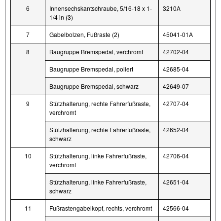
6
Innensechskantschraube, 5/16-18 x 1-
3210A
1/4 in (3)
7
Gabelbolzen, Fußraste (2)
45041-01A
8
Baugruppe Bremspedal, verchromt
42702-04
Baugruppe Bremspedal, poliert
42685-04
Baugruppe Bremspedal, schwarz
42649-07
9
Stützhalterung, rechte Fahrerfußraste,
42707-04
verchromt
Stützhalterung, rechte Fahrerfußraste,
42652-04
schwarz
10
Stützhalterung, linke Fahrerfußraste,
42706-04
verchromt
Stützhalterung, linke Fahrerfußraste,
42651-04
schwarz
11
Fußrastengabelkopf, rechts, verchromt
42566-04