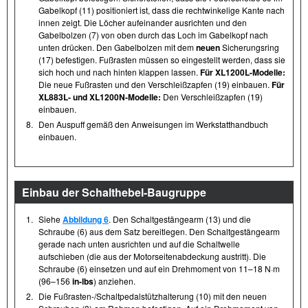
Gabelkopf (11) positioniert ist, dass die rechtwinkelige Kante nach
innen zeigt. Die Löcher aufeinander ausrichten und den
Gabelbolzen (7) von oben durch das Loch im Gabelkopf nach
unten drücken. Den Gabelbolzen mit dem
neuen
Sicherungsring
(17) befestigen. Fußrasten müssen so eingestellt werden, dass sie
sich hoch und nach hinten klappen lassen.
Für XL1200L-Modelle:
Die neue Fußrasten und den Verschleißzapfen (19) einbauen.
Für
XL883L- und XL1200N-Modelle:
Den Verschleißzapfen (19)
einbauen.
8.
Den Auspuff gemäß den Anweisungen im Werkstatthandbuch
einbauen.
Einbau der Schalthebel-Baugruppe
1.
Siehe
Abbildung 6
. Den Schaltgestängearm (13) und die
Schraube (6) aus dem Satz bereitlegen. Den Schaltgestängearm
gerade nach unten ausrichten und auf die Schaltwelle
aufschieben (die aus der Motorseitenabdeckung austritt). Die
Schraube (6) einsetzen und auf ein Drehmoment von 11–18 N·m
(96–156
in-lbs
) anziehen.
2.
Die Fußrasten- /​Schaltpedalstützhalterung (10) mit den neuen