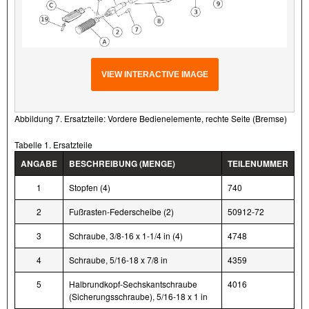
VIEW INTERACTIVE IMAGE
Abbildung 7. Ersatzteile: Vordere Bedienelemente, rechte Seite (Bremse)
Tabelle 1. Ersatzteile
ANGABE
BESCHREIBUNG (MENGE)
TEILENUMMER
1
Stopfen (4)
740
2
Fußrasten-Federscheibe (2)
50912-72
3
Schraube, 3/8-16 x 1-1/4 in (4)
4748
4
Schraube, 5/16-18 x 7/8 in
4359
5
Halbrundkopf-Sechskantschraube
4016
(Sicherungsschraube), 5/16-18 x 1 in