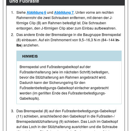
und Fußraste
1.
Siehe
Abbildung 6
und
Abbildung 7
. Unten vorne am rechten
Rahmenrohr die zwei Schrauben entfernen, mit denen der J-
förmige Clip (B) am Rahmen befestigt ist. Die Schrauben
entsorgen, den J-förmigen Clip aber zum Einbau aufbewahren.
2.
Das andere Ende der Bremsstange in die Baugruppe Bremspedal
(8) einbauen. Auf ein Drehmoment von 9,5–16,3 N·m (84–144
in-
lbs
) anziehen.
HINWEIS
Bremspedal und Fußrastengabelkopf auf der
Fußrastenhalterung (wie im nächsten Schritt) befestigen,
bevor die Stützhalterung am Rahmen angebracht wird.
Dadurch kann der Sicherungsring für den
Fußrastenbefestigungs-Gabelkopf einfacher angebracht
werden (im gerillten Ende des Fußrastenbefestigungs-
Gabelkopfs).
3.
Das Bremspedal (8) auf den Fußrastenbefestigungs-Gabelkopf
(11) schieben, anschließend den Gabelkopf in die Fußrasten- /​
Bremspedalstützhalterung (9) schieben. Das Loch im Gabelkopf
auf das Loch in der Stützhalterung ausrichten und die Schraube