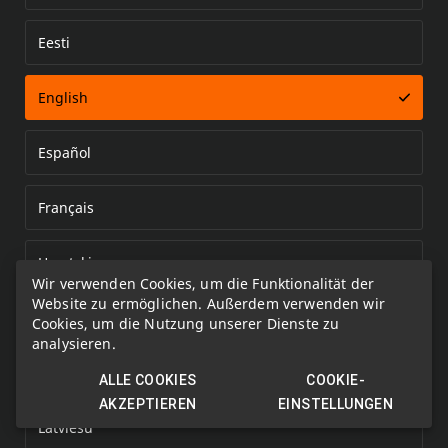
Eesti
Error loading document
English
Español
Français
Hrvatski
Wir verwenden Cookies, um die Funktionalität der
Website zu ermöglichen. Außerdem verwenden wir
Italiano
Cookies, um die Nutzung unserer Dienste zu
analysieren.
Kazakh
ALLE COOKIES
COOKIE-
AKZEPTIEREN
EINSTELLUNGEN
Latviešu