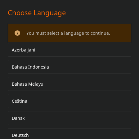
Choose Language
SATZ FÜR NACH HINTEN
GEZOGENEN RISER DES 1,25-IN-
You must select a language to continue.
LENKERS
Azerbaijani
Bahasa Indonesia
Bahasa Melayu
Čeština
Dansk
Deutsch