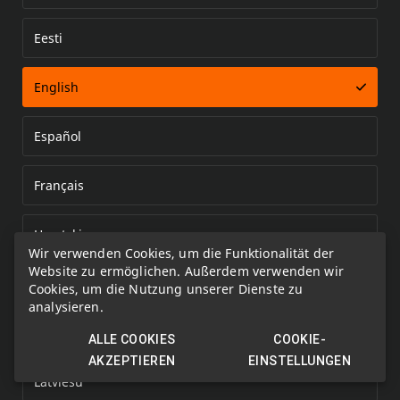
Eesti
Error loading document
English
Español
Français
Hrvatski
Wir verwenden Cookies, um die Funktionalität der
Website zu ermöglichen. Außerdem verwenden wir
Italiano
Cookies, um die Nutzung unserer Dienste zu
analysieren.
Kazakh
ALLE COOKIES
COOKIE-
AKZEPTIEREN
EINSTELLUNGEN
Latviešu