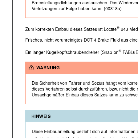
Bremsleitungsdichtungen austauschen. Das Wiederver
Verletzungen zur Folge haben kann. (00318a)
®
Zum korrekten Einbau dieses Satzes ist Loctite
243 Mediu
Frisches, nicht verunreinigtes DOT 4 Brake Fluid aus ein
®
Ein langer Kugelkopfschraubendreher (Snap-on
FABL6E o
WARNUNG
Die Sicherheit von Fahrer und Sozius hängt vom korre
dieses Verfahren selbst durchzuführen, bzw. nicht di
Unsachgemäßer Einbau dieses Satzes kann zu schwere
HINWEIS
Diese Einbauanleitung bezieht sich auf Informationen