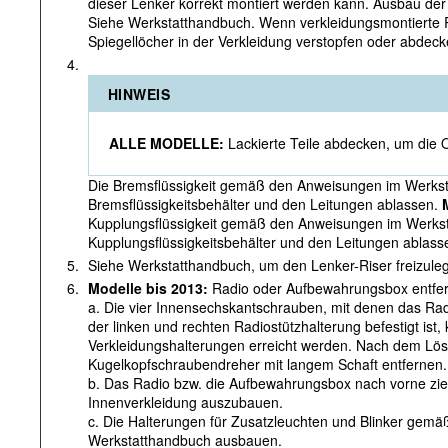
dieser Lenker korrekt montiert werden kann. Ausbau der I
Siehe Werkstatthandbuch. Wenn verkleidungsmontierte R
Spiegellöcher in der Verkleidung verstopfen oder abdec
4.
HINWEIS
ALLE MODELLE:
Lackierte Teile abdecken, um die 
Die Bremsflüssigkeit gemäß den Anweisungen im Werks
Bremsflüssigkeitsbehälter und den Leitungen ablassen.
Kupplungsflüssigkeit gemäß den Anweisungen im Werks
Kupplungsflüssigkeitsbehälter und den Leitungen ablass
5.
Siehe Werkstatthandbuch, um den Lenker-Riser freizule
6.
Modelle bis 2013:
Radio oder Aufbewahrungsbox entfe
a. Die vier Innensechskantschrauben, mit denen das Ra
der linken und rechten Radiostützhalterung befestigt ist
Verkleidungshalterungen erreicht werden. Nach dem Lö
Kugelkopfschraubendreher mit langem Schaft entfernen.
b. Das Radio bzw. die Aufbewahrungsbox nach vorne zieh
Innenverkleidung auszubauen.
c. Die Halterungen für Zusatzleuchten und Blinker gem
Werkstatthandbuch ausbauen.