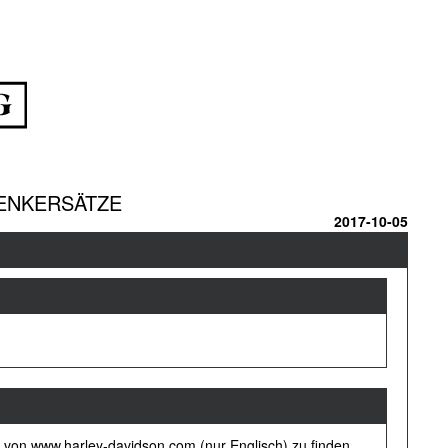
LENKERSÄTZE
2017-10-05
 von www.harley-davidson.com (nur Englisch) zu finden.