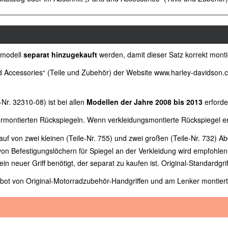
dmodell
separat hinzugekauft
werden, damit dieser Satz korrekt mont
 Accessories“ (Teile und Zubehör) der Website www.harley-davidson.com 
Nr. 32310-08) ist bei allen
Modellen der Jahre 2008 bis 2013
erforder
ermontierten Rückspiegeln. Wenn verkleidungsmontierte Rückspiegel en
uf von zwei kleinen (Teile-Nr. 755) und zwei großen (Teile-Nr. 732) A
n Befestigungslöchern für Spiegel an der Verkleidung wird empfohlen
ein neuer Griff benötigt, der separat zu kaufen ist. Original-Standardgri
ebot von Original-Motorradzubehör-Handgriffen und am Lenker montier