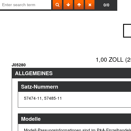
0/0
1,00 ZOLL 
J05280
ALLGEMEINES
Satz-Nummern
57474-11, 57485-11
Modelle
Modell-Passungsinformationen sind im P&A-Einzelhandelsk