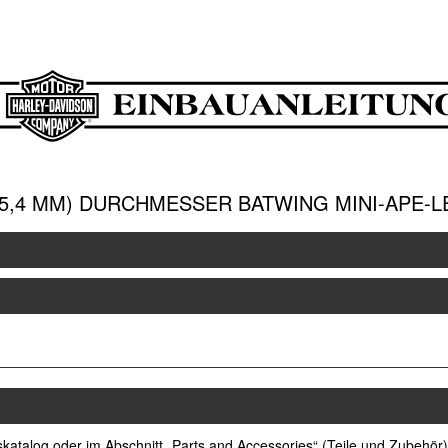
(25,4 MM) DURCHMESSER BATWING MINI-APE-
atalog oder im Abschnitt „Parts and Accessories“ (Teile und Zubehör)