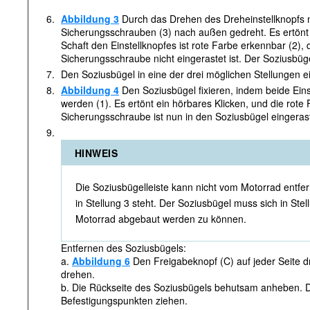
6.
Abbildung 3
Durch das Drehen des Dreheinstellknopfs n
Sicherungsschrauben (3) nach außen gedreht. Es ertönt 
Schaft den Einstellknopfes ist rote Farbe erkennbar (2), 
Sicherungsschraube nicht eingerastet ist. Der Soziusbüg
7.
Den Soziusbügel in eine der drei möglichen Stellungen ei
8.
Abbildung 4
Den Soziusbügel fixieren, indem beide Ein
werden (1). Es ertönt ein hörbares Klicken, und die rote F
Sicherungsschraube ist nun in den Soziusbügel eingerast
9.
HINWEIS
Die Soziusbügelleiste kann nicht vom Motorrad entfe
in Stellung 3 steht. Der Soziusbügel muss sich in Ste
Motorrad abgebaut werden zu können.
Entfernen des Soziusbügels:
a.
Abbildung 6
Den Freigabeknopf (C) auf jeder Seite d
drehen.
b. Die Rückseite des Soziusbügels behutsam anheben. 
Befestigungspunkten ziehen.