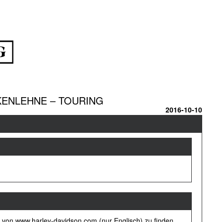
ENLEHNE – TOURING
2016-10-10
 von www.harley-davidson.com (nur Englisch) zu finden.