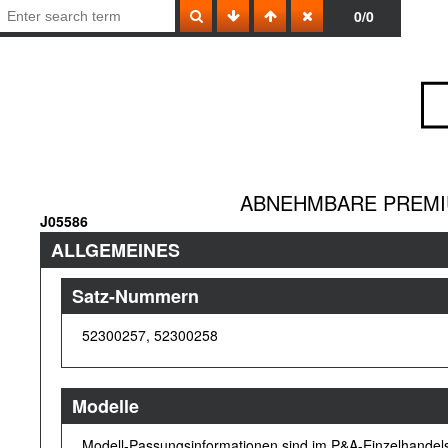
0/0
ABNEHMBARE PREMI
J05586
ALLGEMEINES
Satz-Nummern
52300257, 52300258
Modelle
Modell-Passungsinformationen sind im P&A-Einzelhandelsk