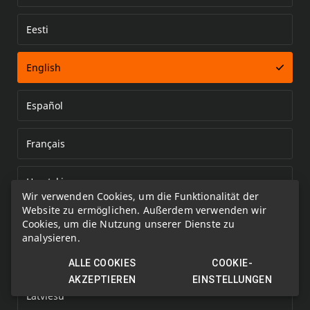
Eesti
Error loading document
English
Español
Français
Hrvatski
Wir verwenden Cookies, um die Funktionalität der
Website zu ermöglichen. Außerdem verwenden wir
Italiano
Cookies, um die Nutzung unserer Dienste zu
analysieren.
Kazakh
ALLE COOKIES
COOKIE-
AKZEPTIEREN
EINSTELLUNGEN
Latviešu