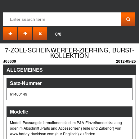
0/0
7-ZOLL-SCHEINWERFER-ZIERRING, BURST-
KOLLEKTION
J05639
2012-05-25
ALLGEMEINES
Satz-Nummer
61400149
Modelle
Modell-Passungsinformationen sind im P&A-Einzelhandelskatalog
oder im Abschnitt „Parts and Accessories“ (Teile und Zubehör) von
www.harley-davidson.com (nur Englisch) zu finden.