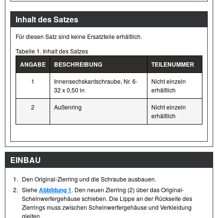
Inhalt des Satzes
Für diesen Satz sind keine Ersatzteile erhältlich.
Tabelle 1. Inhalt des Satzes
ANGABE
BESCHREIBUNG
TEILENUMMER
1
Innensechskantschraube, Nr. 6-
Nicht einzeln
32 x 0,50 in
erhältlich
2
Außenring
Nicht einzeln
erhältlich
EINBAU
1.
Den Original-Zierring und die Schraube ausbauen.
2.
Siehe
Abbildung 1
. Den neuen Zierring (2) über das Original-
Scheinwerfergehäuse schieben. Die Lippe an der Rückseite des
Zierrings muss zwischen Scheinwerfergehäuse und Verkleidung
gleiten.