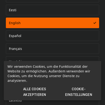
Eesti
Error loading document
English
Español
Français
Hrvatski
Wir verwenden Cookies, um die Funktionalität der
Website zu ermöglichen. Außerdem verwenden wir
Italiano
Cookies, um die Nutzung unserer Dienste zu
analysieren.
Kazakh
ALLE COOKIES
COOKIE-
AKZEPTIEREN
EINSTELLUNGEN
Latviešu