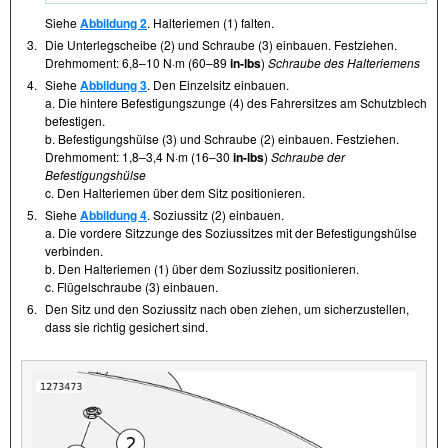
Siehe
Abbildung 2
. Halteriemen (1) falten.
3.
Die Unterlegscheibe (2) und Schraube (3) einbauen. Festziehen.
Drehmoment: 6,8–10 N·m (60–89
in-lbs
)
Schraube des Halteriemens
4.
Siehe
Abbildung 3
. Den Einzelsitz einbauen.
a. Die hintere Befestigungszunge (4) des Fahrersitzes am Schutzblech
befestigen.
b. Befestigungshülse (3) und Schraube (2) einbauen. Festziehen.
Drehmoment: 1,8–3,4 N·m (16–30
in-lbs
)
Schraube der
Befestigungshülse
c. Den Halteriemen über dem Sitz positionieren.
5.
Siehe
Abbildung 4
. Soziussitz (2) einbauen.
a. Die vordere Sitzzunge des Soziussitzes mit der Befestigungshülse
verbinden.
b. Den Halteriemen (1) über dem Soziussitz positionieren.
c. Flügelschraube (3) einbauen.
6.
Den Sitz und den Soziussitz nach oben ziehen, um sicherzustellen,
dass sie richtig gesichert sind.