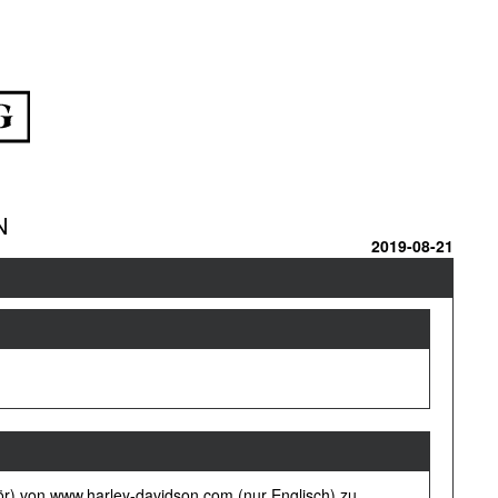
N
2019-08-21
ör) von www.harley-davidson.com (nur Englisch) zu