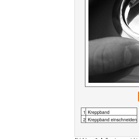
1
Kreppband
2
Kreppband einschneiden