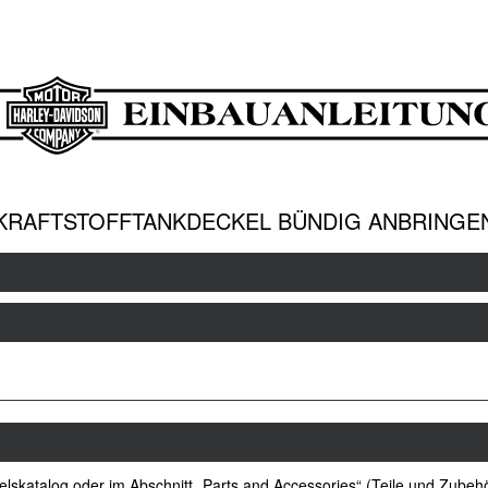
KRAFTSTOFFTANKDECKEL BÜNDIG ANBRINGE
elskatalog oder im Abschnitt „Parts and Accessories“ (Teile und Zubeh