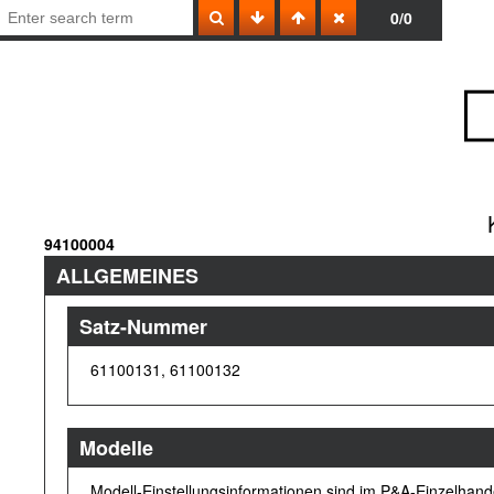
0/0
94100004
ALLGEMEINES
Satz-Nummer
61100131, 61100132
Modelle
Modell-Einstellungsinformationen sind im P&A-Einzelhand