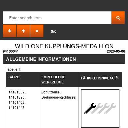
0/0
WILD ONE KUPPLUNGS-MEDAILLON
94100041
2026-05-06
ALLGEMEINE INFORMATIONEN
Tabelle 1.
SÄTZE
EMPFOHLENE
(1)
FÄHIGKEITSNIVEAU
WERKZEUGE
14101389,
Schutzbrille,
14101390,
Drehmomentschlüssel
14101402,
14101443