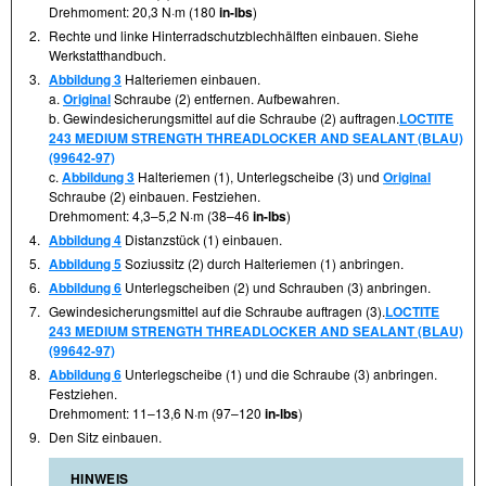
Drehmoment: 20,3 N·m (180
in-lbs
)
2.
Rechte und linke Hinterradschutzblechhälften einbauen. Siehe
Werkstatthandbuch.
3.
Abbildung 3
Halteriemen einbauen.
a.
Original
Schraube (2) entfernen. Aufbewahren.
b. Gewindesicherungsmittel auf die Schraube (2) auftragen.
LOCTITE
243 MEDIUM STRENGTH THREADLOCKER AND SEALANT (BLAU)
(99642-97)
c.
Abbildung 3
Halteriemen (1), Unterlegscheibe (3) und
Original
Schraube (2) einbauen. Festziehen.
Drehmoment: 4,3–5,2 N·m (38–46
in-lbs
)
4.
Abbildung 4
Distanzstück (1) einbauen.
5.
Abbildung 5
Soziussitz (2) durch Halteriemen (1) anbringen.
6.
Abbildung 6
Unterlegscheiben (2) und Schrauben (3) anbringen.
7.
Gewindesicherungsmittel auf die Schraube auftragen (3).
LOCTITE
243 MEDIUM STRENGTH THREADLOCKER AND SEALANT (BLAU)
(99642-97)
8.
Abbildung 6
Unterlegscheibe (1) und die Schraube (3) anbringen.
Festziehen.
Drehmoment: 11–13,6 N·m (97–120
in-lbs
)
9.
Den Sitz einbauen.
HINWEIS