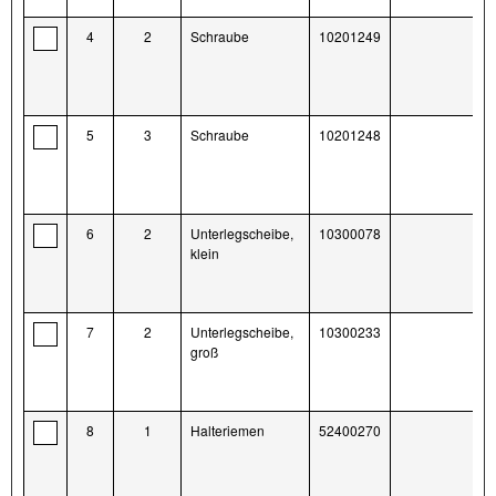
4
2
Schraube
10201249
5
3
Schraube
10201248
6
2
Unterlegscheibe,
10300078
klein
7
2
Unterlegscheibe,
10300233
groß
8
1
Halteriemen
52400270