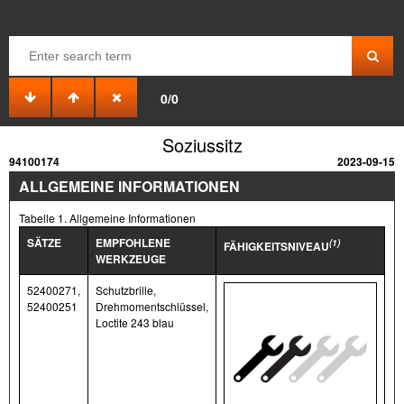
0/0
Soziussitz
94100174
2023-09-15
ALLGEMEINE INFORMATIONEN
Tabelle 1. Allgemeine Informationen
SÄTZE
EMPFOHLENE
(1)
FÄHIGKEITSNIVEAU
WERKZEUGE
52400271,
Schutzbrille,
52400251
Drehmomentschlüssel,
Loctite 243 blau