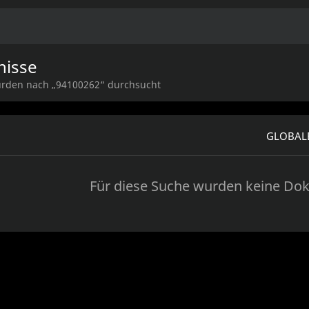
nisse
rden nach „94100262“ durchsucht
GLOBALE
Für diese Suche wurden keine Do