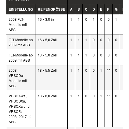
EINSTELLUNG
REIFENGRÖSSE
A
B
C
D
E
F
G
H
2008 FLT-
16 x 3,0 in
1
1
0
1
0
0
1
*
Modelle mit
ABS
FLT-Modelle ab
16 x 5,0 Zoll
1
1
1
0
0
0
0
*
2009 mit ABS
FLT-Modelle ab
18 x 5,0 Zoll
1
1
1
0
0
0
0
*
2009 mit ABS
2008
18 x 5,5 Zoll
1
1
0
0
1
**
0
*
VRSCDa-
Modelle mit
ABS
VRSCAWa,
18 x 8,0 Zoll
1
1
0
0
1
**
0
*
VRSCDXa,
VRSCXa und
VRSCFa
2008–2017 mit
ABS