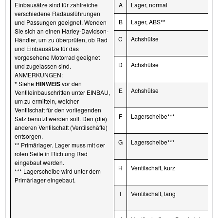
Einbausätze sind für zahlreiche
A
Lager, normal
verschiedene Radausführungen
B
Lager, ABS**
und Passungen geeignet. Wenden
Sie sich an einen Harley-Davidson-
C
Achshülse
Händler, um zu überprüfen, ob Rad
und Einbausätze für das
vorgesehene Motorrad geeignet
D
Achshülse
und zugelassen sind.
ANMERKUNGEN:
* Siehe
HINWEIS
vor den
E
Achshülse
Ventileinbauschritten unter EINBAU,
um zu ermitteln, welcher
Ventilschaft für den vorliegenden
F
Lagerscheibe***
Satz benutzt werden soll. Den (die)
anderen Ventilschaft (Ventilschäfte)
entsorgen.
G
Lagerscheibe***
** Primärlager. Lager muss mit der
roten Seite in Richtung Rad
eingebaut werden.
H
Ventilschaft, kurz
*** Lagerscheibe wird unter dem
Primärlager eingebaut.
I
Ventilschaft, lang