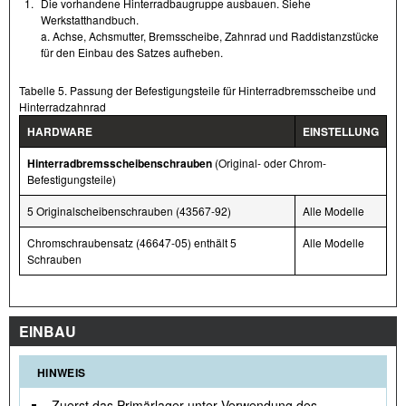
1.
Die vorhandene Hinterradbaugruppe ausbauen. Siehe
Werkstatthandbuch.
a. Achse, Achsmutter, Bremsscheibe, Zahnrad und Raddistanzstücke
für den Einbau des Satzes aufheben.
Tabelle 5. Passung der Befestigungsteile für Hinterradbremsscheibe und
Hinterradzahnrad
HARDWARE
EINSTELLUNG
Hinterradbremsscheibenschrauben
(Original- oder Chrom-
Befestigungsteile)
5 Originalscheibenschrauben (43567-92)
Alle Modelle
Chromschraubensatz (46647-05) enthält 5
Alle Modelle
Schrauben
EINBAU
HINWEIS
Zuerst das Primärlager unter Verwendung des