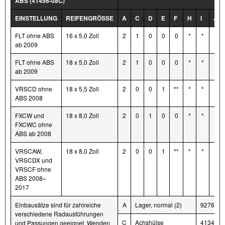
ABS (41456-08C)
EINSTELLUNG
REIFENGRÖSSE
A
C
D
E
F
H
I
J
FLT ohne ABS
16 x 5,0 Zoll
2
1
0
0
0
*
*
*
ab 2009
FLT ohne ABS
18 x 5,0 Zoll
2
1
0
0
0
*
*
*
ab 2009
VRSCD ohne
18 x 5,5 Zoll
2
0
0
1
**
*
*
0
ABS 2008
FXCW und
18 x 8,0 Zoll
2
0
1
0
0
*
*
0
FXCWC ohne
ABS ab 2008
VRSCAW,
18 x 8,0 Zoll
2
0
0
1
**
*
*
0
VRSCDX und
VRSCF ohne
ABS 2008–
2017
Einbausätze sind für zahlreiche
A
Lager, normal (2)
9276B
verschiedene Radausführungen
C
Achshülse
41349-
und Passungen geeignet. Wenden