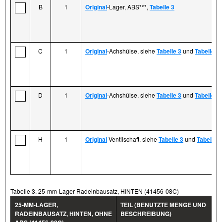
B
1
Original
-Lager, ABS***,
Tabelle 3
C
1
Original
-Achshülse, siehe
Tabelle 3
und
Tabelle 4
D
1
Original
-Achshülse, siehe
Tabelle 3
und
Tabelle 4
H
1
Original
-Ventilschaft, siehe
Tabelle 3
und
Tabelle 4
Tabelle 3. 25-mm-Lager Radeinbausatz, HINTEN (41456-08C)
25-MM-LAGER,
TEIL (BENUTZTE MENGE UND
RADEINBAUSATZ, HINTEN, OHNE
BESCHREIBUNG)