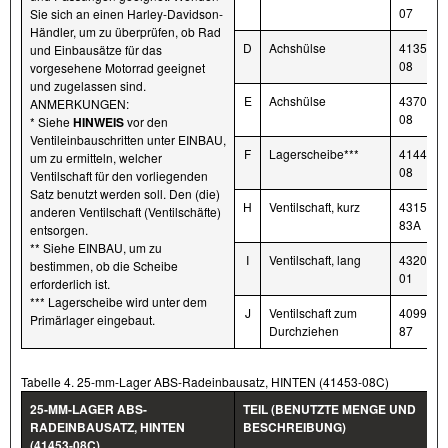
07
Sie sich an einen Harley-Davidson-
Händler, um zu überprüfen, ob Rad
D
Achshülse
41358-
und Einbausätze für das
08
vorgesehene Motorrad geeignet
und zugelassen sind.
E
Achshülse
43704-
ANMERKUNGEN:
08
* Siehe
HINWEIS
vor den
Ventileinbauschritten unter EINBAU,
F
Lagerscheibe***
41447-
um zu ermitteln, welcher
08
Ventilschaft für den vorliegenden
Satz benutzt werden soll. Den (die)
H
Ventilschaft, kurz
43157-
anderen Ventilschaft (Ventilschäfte)
83A
entsorgen.
** Siehe EINBAU, um zu
I
Ventilschaft, lang
43206-
bestimmen, ob die Scheibe
01
erforderlich ist.
*** Lagerscheibe wird unter dem
J
Ventilschaft zum
40999-
Primärlager eingebaut.
Durchziehen
87
Tabelle 4. 25-mm-Lager ABS-Radeinbausatz, HINTEN (41453-08C)
25-MM-LAGER ABS-
TEIL (BENUTZTE MENGE UND
RADEINBAUSATZ, HINTEN
BESCHREIBUNG)
(41453-08C)