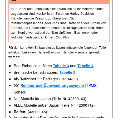
Nur Räder und Einbausätze einbauen, die für Ihr Motorradmodell
zugelassen sind. Kontaktieren Sie einen Harley-Davidson
Händler, um die Passung zu überprüfen. Nicht
zusammenpassende Räder und Einbausätze oder der Einbau von
Rädern, die für das Motorradmodell nicht zugelassen sind, können
zum Kontrollverlust und damit zu Unfällen mit schweren oder
tödlichen Verletzungen führen. (00610c)
Für den korrekten Einbau dieses Satzes müssen die folgenden Teile –
erhältlich bei einem Harley-Davidson Händler – separat gekauft
werden:
Rad-Einbausatz: Siehe
Tabelle 3
und
Tabelle 4
Bremsscheibenschrauben:
Tabelle 5
Ab-/Aufzieher für Radlager (94134-09)
90°
Reifendruck-Überwachungssystem
(TPMS)
-
Sensor.
Nur Modelle für Japan (Teile-Nr. 42300143)
ALLE Modelle außer Japan (Teile-Nr. 42300142)
Reifen:
(43200045)
Die folgenden Harley-Davidson Genuine Motor Accessories werden