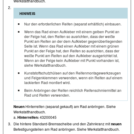
Werkstatthandbuch.
2.
HINWEIS
Nur den erforderlichen Reifen (separat erhältlich) einbauen.
Wenn das Rad einen Aufkleber mit einem gelben Punkt an
der Felge hat, den Reifen so ausrichten, dass der weiße
Punkt am Reifen an der dem Aufkleber gegenüberliegenden
Seite ist. Wenn das Rad einen Aufkleber mit einem grünen
Punkt an der Felge hat, den Reifen so ausrichten, dass der
weiße Punkt am Reifen auf den Aufkleber ausgerichtet ist.
Wenn an der Felge kein Aufkleber mit Punkt vorhanden ist,
siehe Werkstatthandbuch.
Kunststoffschutzhülsen auf den Reifenmontagewerkzeugen
und Felgenklemmen verwenden, wenn ein Reifen auf einem
lackierten Rad montiert wird.
Beim Anbringen der Reifen reichlich Reifenschmiermittel an
Rad und Reifen verwenden.
Neuen
Hinterreifen (separat gekauft) am Rad anbringen. Siehe
Werkstatthandbuch.
a.
Hinterreifen:
43200045
3.
Die hintere Standard-Bremsscheibe und den Zahnkranz mit
neuen
Befestigungsteilen am Rad anbringen. Siehe Werkstatthandbuch.