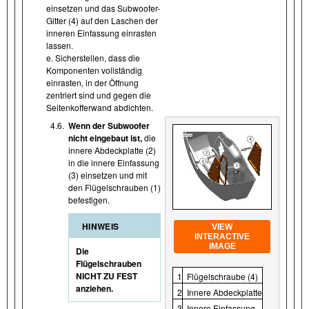
einsetzen und das Subwoofer-
Gitter (4) auf den Laschen der
inneren Einfassung einrasten
lassen.
e. Sicherstellen, dass die
Komponenten vollständig
einrasten, in der Öffnung
zentriert sind und gegen die
Seitenkofferwand abdichten.
4.6.
Wenn der Subwoofer
nicht eingebaut ist,
die
innere Abdeckplatte (2)
in die innere Einfassung
(3) einsetzen und mit
den Flügelschrauben (1)
befestigen.
HINWEIS
VIEW
INTERACTIVE
IMAGE
Die
Flügelschrauben
NICHT ZU FEST
1
Flügelschraube (4)
anziehen.
2
Innere Abdeckplatte
3
Innere Einfassung