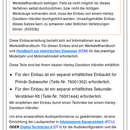
Werkstatthandbuch befolgen. Falls es nicht möglich ist, dieses
Verfahren selbst durchzuführen, bzw. nicht die richtigen
Werkzeuge vorhanden sind, muss der Einbau von einem Harley-
Davidson Händler durchgeführt werden. Unsachgemäßer Einbau
dieses Satzes kann zu schweren oder tödlichen Verletzungen
führen. (00333b)
Diese Einbauanleitung bezieht sich auf Informationen aus dem
Werkstatthandbuch. Für diesen Einbau sind ein Werkstatthandbuch
und
Handbuch zur elektrischen Diagnose
(EDM)
für das jeweilige
Modelljahr und Motorradmodell erforderlich.
Diese Teile sind bei Ihrem lokalen Harley-Davidson Händler erhältlich:
Für den Einbau ist ein separat erhältliches Einbaukit für
Primär-Subwoofer (Teile-Nr. 76001302) erforderlich.
Für den Einbau ist ein separat erhältliches Sekundär-
Verstärker-Kit (Teile-Nr. 76001444) erforderlich.
Wir empfehlen den Einbau durch einen Techniker bei einem Harley-
Davidson-Händler.
Um eine einwandfreie Audioperformance zu gewährleisten, ist eine
Einrichtung der Lautsprecher in
Infotainment-Steuereinheit
(IFCU)
ODER
Digital Technician II
(DT II)
für die Audiokonfiguration und die