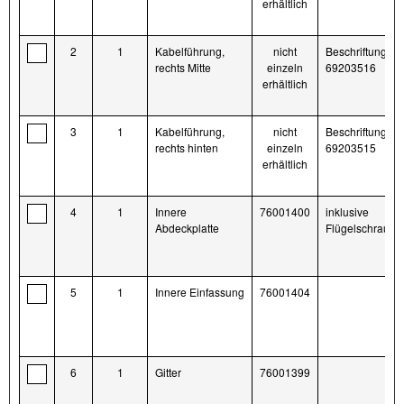
erhältlich
2
1
Kabelführung,
nicht
Beschriftung
rechts Mitte
einzeln
69203516
erhältlich
3
1
Kabelführung,
nicht
Beschriftung
rechts hinten
einzeln
69203515
erhältlich
4
1
Innere
76001400
inklusive
Abdeckplatte
Flügelschraube
5
1
Innere Einfassung
76001404
6
1
Gitter
76001399