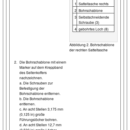
1
Satteltasche rechts
2
Bohrschablone
3
Selbstschneidende
Schraube (3)
4
gebohrtes Loch (8)
Abbildung 2. Bohrschablone
der rechten Satteltasche
2.
Die Bohrschablone mit einem
Marker auf dem Kreppband
des Seitenkoffers
nachzeichnen.
a. Die Schrauben zur
Befestigung der
Bohrschablone entfernen.
b. Die Bohrschablone
entfernen.
c. An acht Stellen 3,175 mm
(0,125 in) große
Führungslöcher bohren.
d. An acht Stellen 12,7 mm
(0,500 in) große Löcher