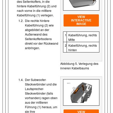
des Seitenkoffers, in die
hintere Kabelführung (2) und
nach vorne in die mittlere
Kabelführung (1) verlegen.
VIEW
1.2.
Die rechte hintere
INTERACTIVE
IMAGE
Kabelführung (2) wie
abgebildet an der
Außenwand des
1
Kabelführung, rechts
Seitenkofferbodens
Mitte
direkt vor der Rückwand
2
Kabelführung, rechts
anbringen.
hinten
Abbildung 5. Verlegung des
inneren Kabelbaums
1.4.
Der Subwoofer-
Steckverbinder und die
Lautsprecher-
Steckverbinder (falls
vorhanden) ragen oben
aus der mittleren
Führung (1) heraus, um
sie ihre
VIEW