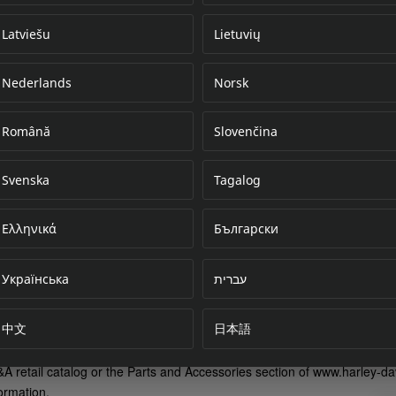
Latviešu
Lietuvių
Nederlands
Norsk
Error loading do
Română
Slovenčina
Svenska
Tagalog
Ελληνικά
Български
Українська
עברית
中文
日本語