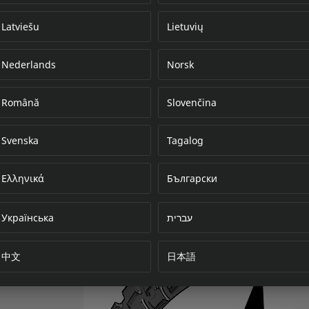
Latviešu
Lietuvių
Nederlands
Norsk
Error loading do
Română
Slovenčina
Svenska
Tagalog
Ελληνικά
Български
Українська
עברית
中文
日本語